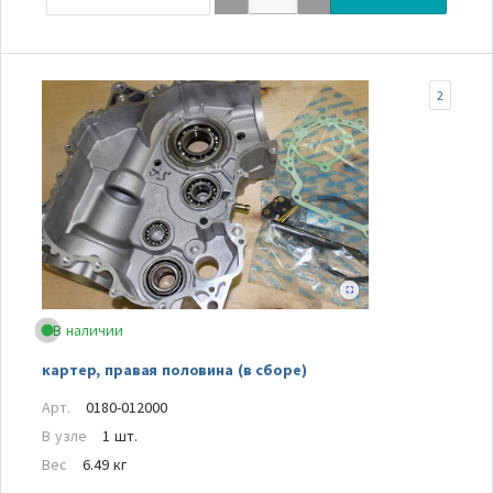
2
В наличии
картер, правая половина (в сборе)
Арт.
0180-012000
В узле
1 шт.
Вес
6.49 кг