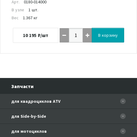
Арт.
0180-014000
В узле
1 шт.
Вес
1.367 кг
10 195
₽/шт
В корзину
Запчасти
для квадроциклов ATV
CFORCE 110 EFI
для Side-by-Side
CF500
CF500-3
для мотоциклов
CF500-A Basic