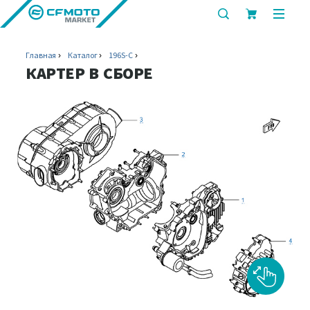
показать
показ
или
или
скрыть
скрыт
Главная
Каталог
196S-C
строку
мобил
КАРТЕР В СБОРЕ
поиска
меню