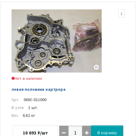
1
Нет в наличии
левая половина картрера
Арт.
060C-011000
В узле
1 шт.
Вес
6.82 кг
18 693
₽/шт
В корзину