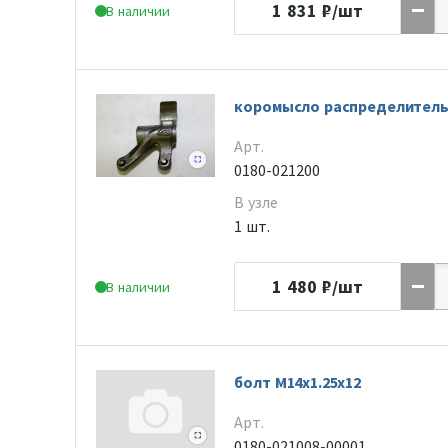
1 831
₽/шт
В наличии
коромысло распределитель
Арт.
0180-021200
В узле
1 шт.
1 480
₽/шт
В наличии
болт M14x1.25x12
Арт.
0180-021008-00001