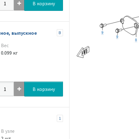
В корзину
ное, выпускное
B
Вес
0.099 кг
В корзину
1
В узле
2 шт.