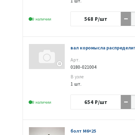
1 шт.
568
₽/шт
В наличии
вал коромысла распределит
Арт.
0180-021004
В узле
1 шт.
654
₽/шт
В наличии
болт M6×25