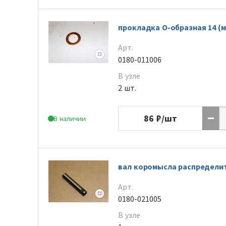
прокладка О-образная 14 (
Арт.
0180-011006
В узле
2 шт.
86
₽/шт
В наличии
вал коромысла распредели
Арт.
0180-021005
В узле