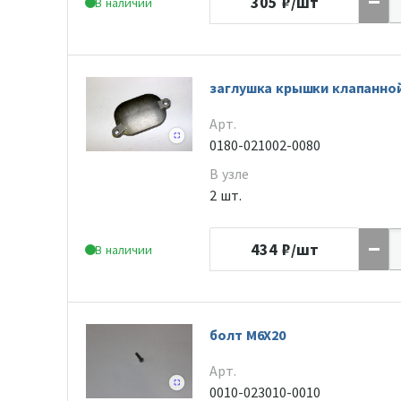
305
₽/шт
В наличии
заглушка крышки клапанно
Арт.
0180-021002-0080
В узле
2 шт.
434
₽/шт
В наличии
болт M6X20
Арт.
0010-023010-0010