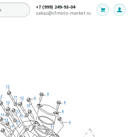
+7 (999) 249-93-04
zakaz@cfmoto-market.ru