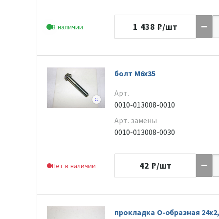
1 438
₽/шт
В наличии
болт M6x35
Арт.
0010-013008-0010
Арт. замены
0010-013008-0030
42
₽/шт
Нет в наличии
прокладка О-образная 24х2