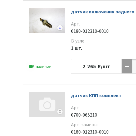
датчик включения заднего
Арт.
0180-012310-0010
В узле
1 шт.
2 265
₽/шт
В наличии
датчик КПП комплект
Арт.
0700-065210
Арт. замены
0180-012310-0010