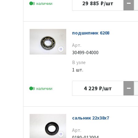
29 885
₽/шт
В наличии
подшипник 6208
Арт.
30499-04000
В узле
1 шт.
4 229
₽/шт
В наличии
сальник 22х38х7
Арт.
0180-012004