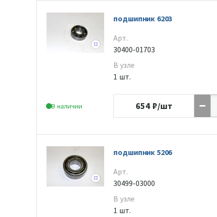
подшипник 6203
Арт.
30400-01703
В узле
1 шт.
654
₽/шт
В наличии
подшипник 5206
Арт.
30499-03000
В узле
1 шт.