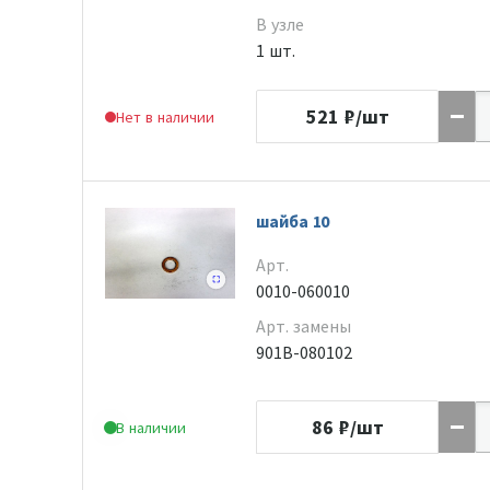
В узле
1 шт.
521
₽/шт
Нет в наличии
шайба 10
Арт.
0010-060010
Арт. замены
901B-080102
86
₽/шт
В наличии