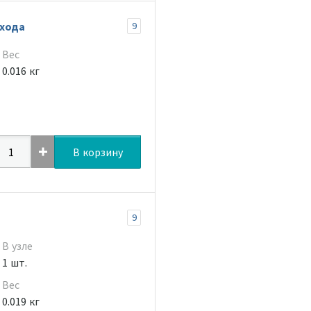
 хода
9
Вес
0.016 кг
В корзину
9
В узле
1 шт.
Вес
0.019 кг