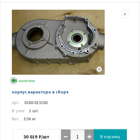
A
В наличии
корпус вариатора в сборе
Арт.
0180-013100
В узле
1 шт.
Вес
3.56 кг
30 019
₽/шт
В корзину