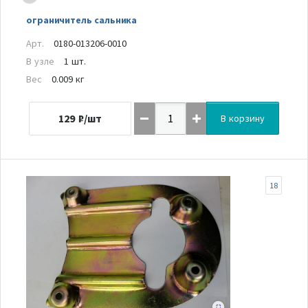
ограничитель сальника
Арт.
0180-013206-0010
В узле
1 шт.
Вес
0.009 кг
129
₽/шт
В корзину
18