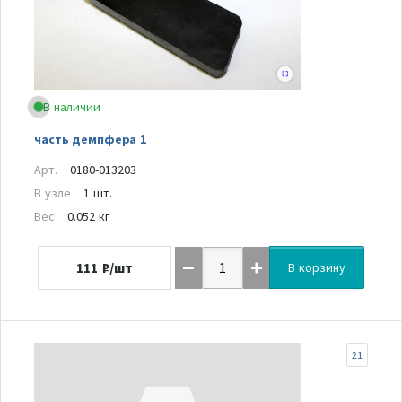
В наличии
часть демпфера 1
Арт.
0180-013203
В узле
1 шт.
Вес
0.052 кг
111
₽/шт
В корзину
21