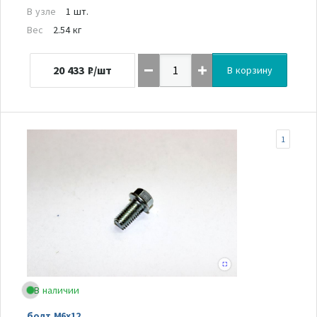
В узле
1 шт.
Вес
2.54 кг
20 433
₽/шт
В корзину
1
В наличии
болт M6х12