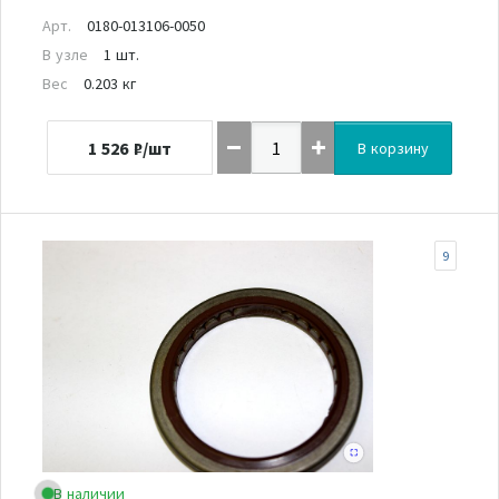
Арт.
0180-013106-0050
В узле
1 шт.
Вес
0.203 кг
1 526
₽/шт
В корзину
9
В наличии