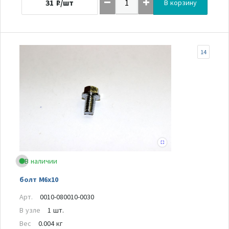
31
₽/шт
В корзину
14
В наличии
болт М6х10
Арт.
0010-080010-0030
В узле
1 шт.
Вес
0.004 кг