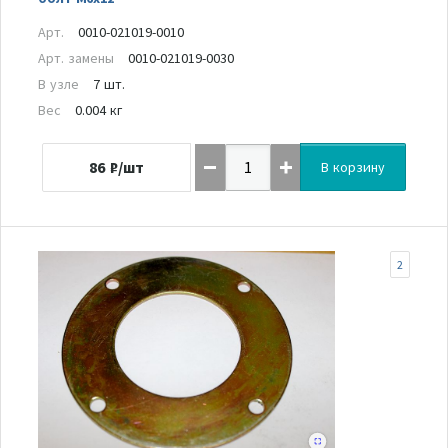
Арт.
0010-021019-0010
Арт. замены
0010-021019-0030
В узле
7 шт.
Вес
0.004 кг
86
₽/шт
В корзину
2