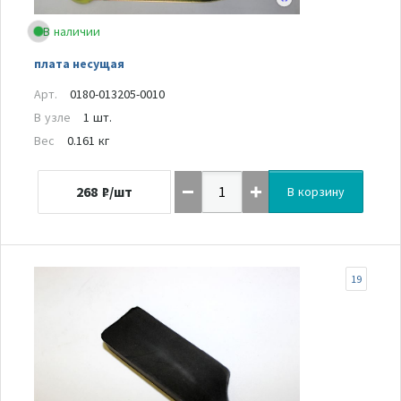
В наличии
плата несущая
Арт.
0180-013205-0010
В узле
1 шт.
Вес
0.161 кг
268
₽/шт
В корзину
19