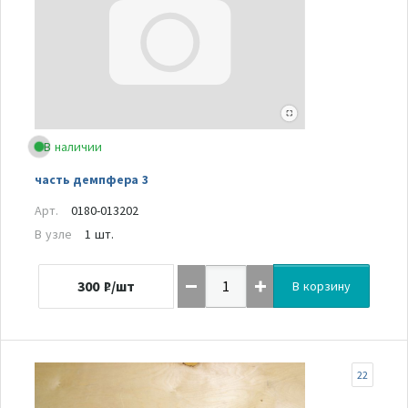
В наличии
часть демпфера 3
Арт.
0180-013202
В узле
1 шт.
300
₽/шт
В корзину
22