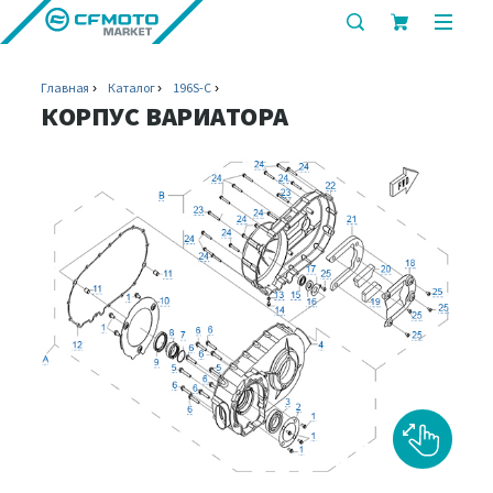
показать
показ
или
или
скрыть
скрыт
Главная
Каталог
196S-C
строку
мобил
КОРПУС ВАРИАТОРА
поиска
меню