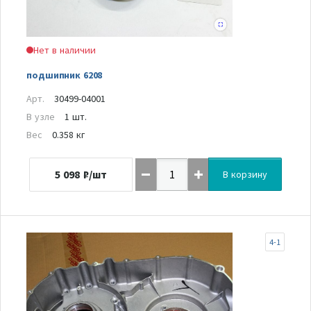
Нет в наличии
подшипник 6208
Арт.
30499-04001
В узле
1 шт.
Вес
0.358 кг
5 098
₽/шт
В корзину
4-1