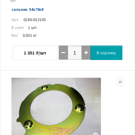
сальник 54х70х8
Арт.
0180-013105
В узле
1 шт.
Вес
0.032 кг
1 351
₽/шт
В корзину
10