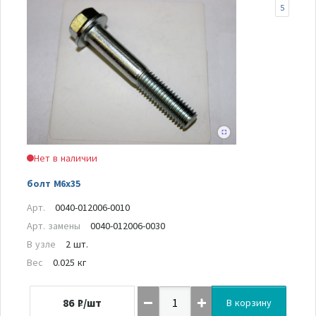
5
Нет в наличии
болт M6x35
Арт.
0040-012006-0010
Арт. замены
0040-012006-0030
В узле
2 шт.
Вес
0.025 кг
86
₽/шт
В корзину