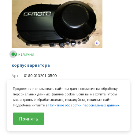
В наличии
корпус вариатора
Арт.
0180-013201-0B00
Арт. замены
0180-013201-10000
Продолжая использовать сайт, вы даете согласие на обработку
В узле
1 шт.
персональных данных: файлов cookie. Если вы не хотите, чтобы
Вес
1.52 кг
ваши данные обрабатывались, пожалуйста, покиньте сайт.
Подробнее читайте в
Политике обработки персональных данных
.
14 420
₽/шт
В корзину
Принять