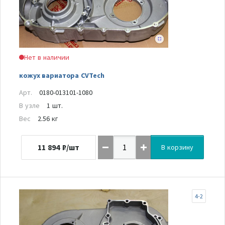
Нет в наличии
кожух вариатора CVTech
Арт.
0180-013101-1080
В узле
1 шт.
Вес
2.56 кг
11 894
₽/шт
В корзину
4-2