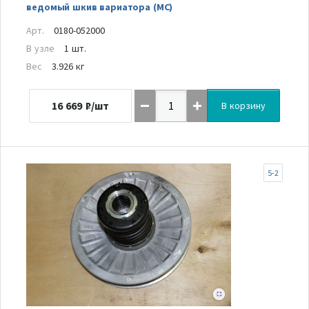
ведомый шкив вариатора (MC)
Арт.
0180-052000
В узле
1 шт.
Вес
3.926 кг
16 669
₽/шт
В корзину
5-2