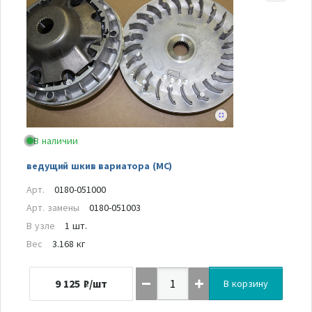
В наличии
ведущий шкив вариатора (MC)
Арт.
0180-051000
Арт. замены
0180-051003
В узле
1 шт.
Вес
3.168 кг
9 125
₽/шт
В корзину