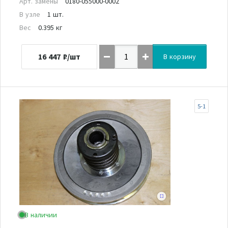
Арт. замены
0180-055000-0002
В узле
1 шт.
Вес
0.395 кг
16 447
₽/шт
В корзину
5-1
В наличии