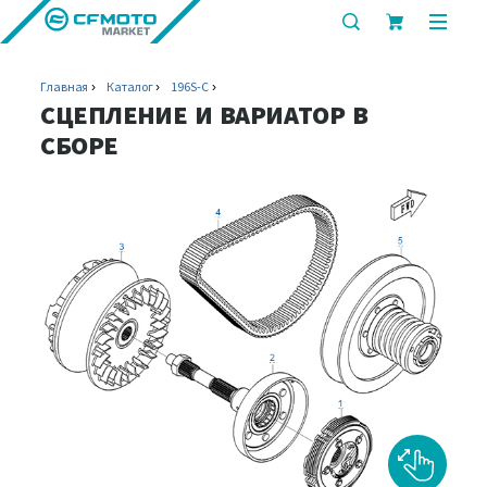
показать
показ
или
или
скрыть
скрыт
Главная
Каталог
196S-C
строку
мобил
СЦЕПЛЕНИЕ И ВАРИАТОР В
поиска
меню
СБОРЕ