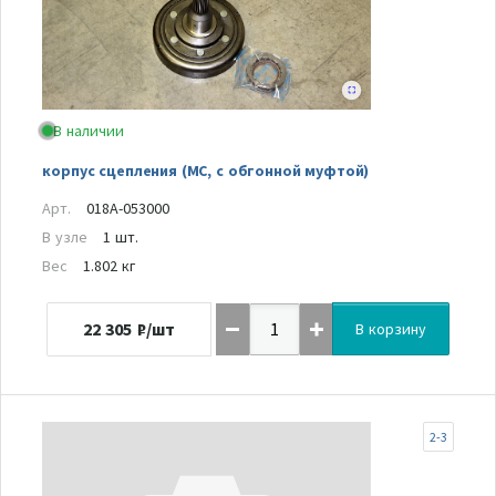
В наличии
корпус сцепления (MC, с обгонной муфтой)
Арт.
018A-053000
В узле
1 шт.
Вес
1.802 кг
22 305
₽/шт
В корзину
2-3