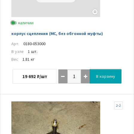
В наличии
корпус сцепления (MC, без обгонной муфты)
Арт.
0180-053000
В узле
1 шт.
Вес
1.81 кг
19 692
₽/шт
В корзину
2-2