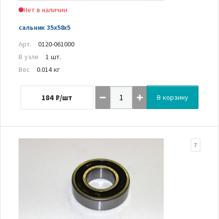
Нет в наличии
сальник 35х58х5
Арт.
0120-061000
В узле
1 шт.
Вес
0.014 кг
184
₽/шт
В корзину
7