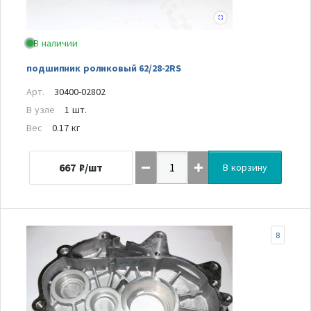
В наличии
подшипник роликовый 62/28-2RS
Арт.
30400-02802
В узле
1 шт.
Вес
0.17 кг
667
₽/шт
В корзину
8