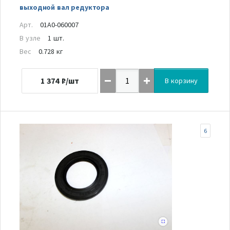
выходной вал редуктора
Арт.
01A0-060007
В узле
1 шт.
Вес
0.728 кг
1 374
₽/шт
В корзину
6