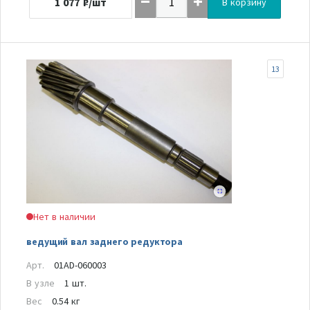
1 077
₽/шт
В корзину
13
Нет в наличии
ведущий вал заднего редуктора
Арт.
01AD-060003
В узле
1 шт.
Вес
0.54 кг