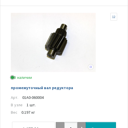
12
В наличии
промежуточный вал редуктора
Арт.
01A0-060004
В узле
1 шт.
Вес
0.197 кг