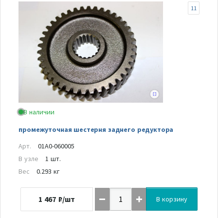
11
В наличии
промежуточная шестерня заднего редуктора
Арт.
01A0-060005
В узле
1 шт.
Вес
0.293 кг
1 467
₽/шт
В корзину