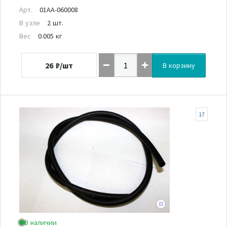
Арт.
01AA-060008
В узле
2 шт.
Вес
0.005 кг
26
₽/шт
В корзину
17
В наличии