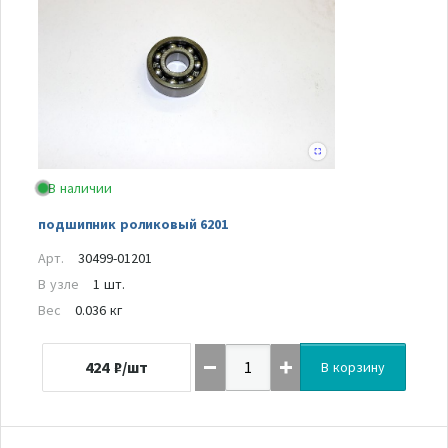
В наличии
подшипник роликовый 6201
Арт.
30499-01201
В узле
1 шт.
Вес
0.036 кг
424
₽/шт
В корзину