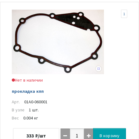
1
Нет в наличии
прокладка кпп
Арт.
01A0-060001
В узле
1 шт.
Вес
0.004 кг
333
₽/шт
В корзину