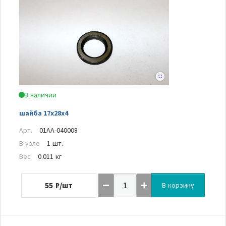
В наличии
шайба 17x28x4
Арт.
01AA-040008
В узле
1 шт.
Вес
0.011 кг
55
₽/шт
В корзину