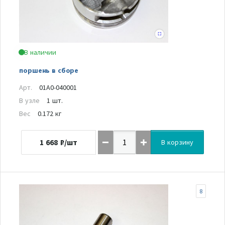
В наличии
поршень в сборе
Арт.
01A0-040001
В узле
1 шт.
Вес
0.172 кг
1 668
₽/шт
В корзину
8