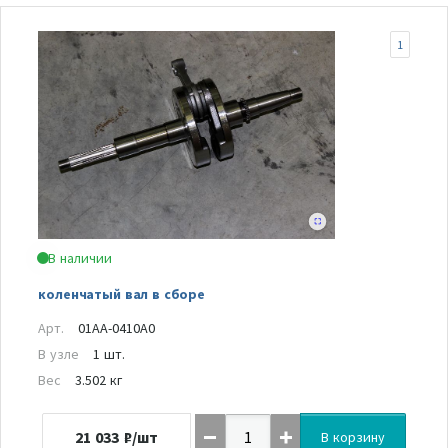
1
В наличии
коленчатый вал в сборе
Арт.
01AA-0410A0
В узле
1 шт.
Вес
3.502 кг
21 033
₽/шт
В корзину