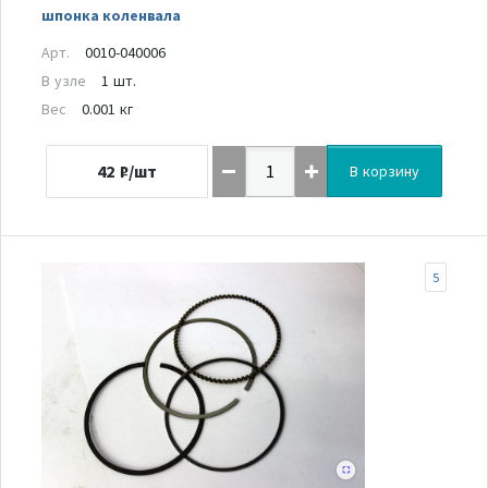
шпонка коленвала
Арт.
0010-040006
В узле
1 шт.
Вес
0.001 кг
42
₽/шт
В корзину
5