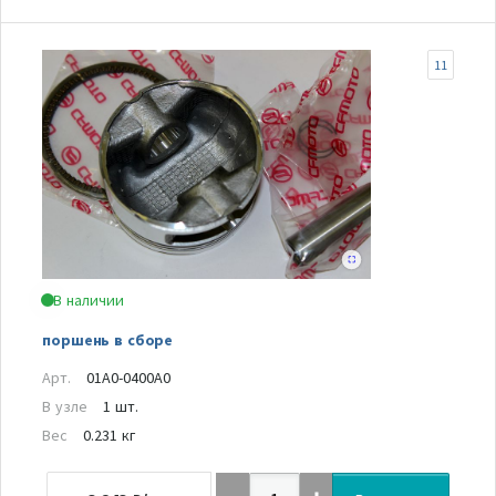
11
В наличии
поршень в сборе
Арт.
01A0-0400A0
В узле
1 шт.
Вес
0.231 кг