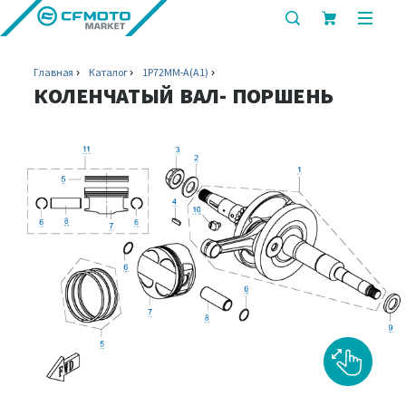
показать
показ
или
или
скрыть
скрыт
Главная
Каталог
1P72MM-A(A1)
строку
мобил
КОЛЕНЧАТЫЙ ВАЛ- ПОРШЕНЬ
поиска
меню