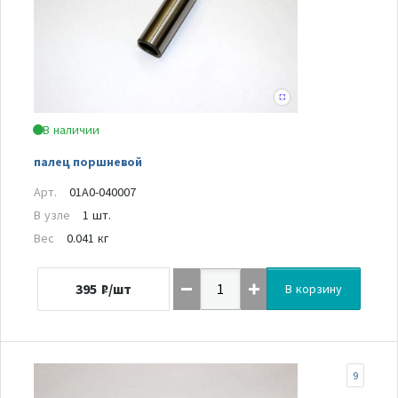
В наличии
палец поршневой
Арт.
01A0-040007
В узле
1 шт.
Вес
0.041 кг
395
₽/шт
В корзину
9