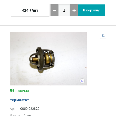
424
₽/шт
В корзину
11
В наличии
термостат
Арт.
0060-022820
В узле
1 шт.