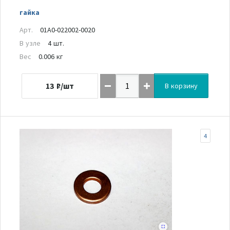
гайка
Арт.
01A0-022002-0020
В узле
4 шт.
Вес
0.006 кг
13
₽/шт
В корзину
4