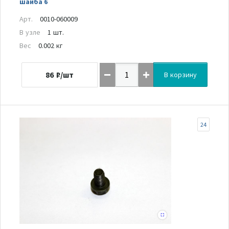
шайба 6
Арт.
0010-060009
В узле
1 шт.
Вес
0.002 кг
86
₽/шт
В корзину
24