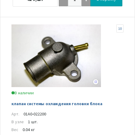
10
В наличии
клапан системы охлаждения головки блока
Арт.
01A0-022200
В узле
1 шт.
Вес
0.04 кг