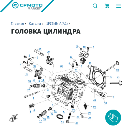
показать
показ
или
или
скрыть
скрыт
Главная
Каталог
1P72MM-A(A1)
строку
мобил
ГОЛОВКА ЦИЛИНДРА
поиска
меню