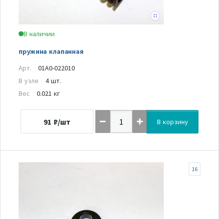
В наличии
пружина клапанная
Арт.
01A0-022010
В узле
4 шт.
Вес
0.021 кг
91
₽/шт
В корзину
16