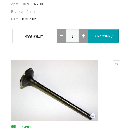
Арт.
01A0-022007
В узле
1 шт.
Вес
0.017 кг
483
₽/шт
В корзину
13
В наличии