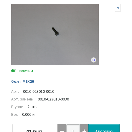
9
В наличии
болт M6X20
Арт.
0010-023010-0010
Арт. замены
0010-023010-0030
В узле
2 шт.
Вес
0.006 кг
42
₽/шт
В корзину