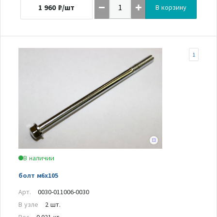
1 960
₽/шт
В корзину
1
В наличии
болт м6х105
Арт.
0030-011006-0030
В узле
2 шт.
Вес
0.021 кг