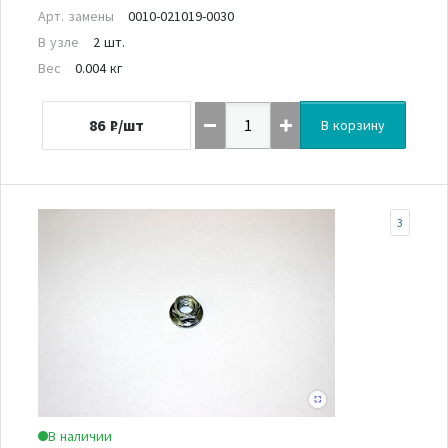
Арт. замены
0010-021019-0030
В узле
2 шт.
Вес
0.004 кг
86
₽/шт
В корзину
3
В наличии