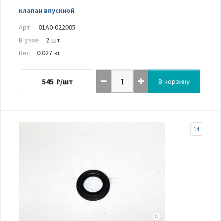
клапан впускной
Арт.
01A0-022005
В узле
2 шт.
Вес
0.027 кг
545
₽/шт
В корзину
14