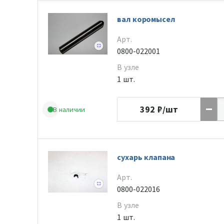
вал коромысел
Арт.
0800-022001
В узле
1 шт.
392
₽/шт
В наличии
сухарь клапана
Арт.
0800-022016
В узле
1 шт.