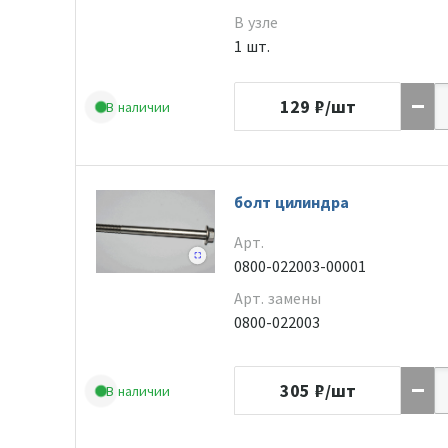
В узле
1 шт.
129
₽/шт
В наличии
болт цилиндра
Арт.
0800-022003-00001
Арт. замены
0800-022003
305
₽/шт
В наличии