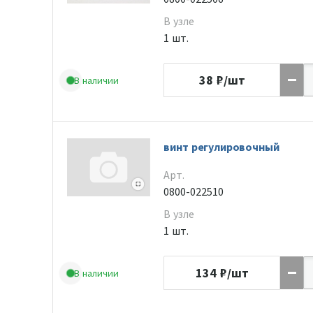
В узле
1 шт.
38
₽/шт
В наличии
винт регулировочный
Арт.
0800-022510
В узле
1 шт.
134
₽/шт
В наличии