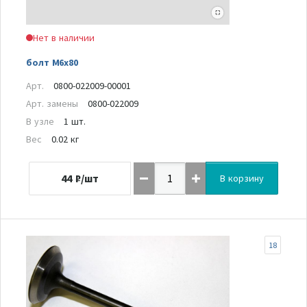
Нет в наличии
болт M6x80
Арт.
0800-022009-00001
Арт. замены
0800-022009
В узле
1 шт.
Вес
0.02 кг
44
₽/шт
В корзину
18