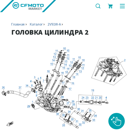
показать
показ
или
или
скрыть
скрыт
Главная
Каталог
2V91W-A
строку
мобил
ГОЛОВКА ЦИЛИНДРА 2
поиска
меню