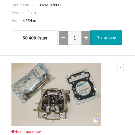
Арт. замены
0JWA-026000
В узле
1 шт.
Вес
4.554 кг
50 408
₽/шт
В корзину
2
Нет в наличии