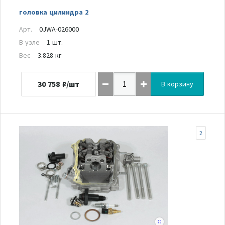
головка цилиндра 2
Арт.
0JWA-026000
В узле
1 шт.
Вес
3.828 кг
30 758
₽/шт
В корзину
2