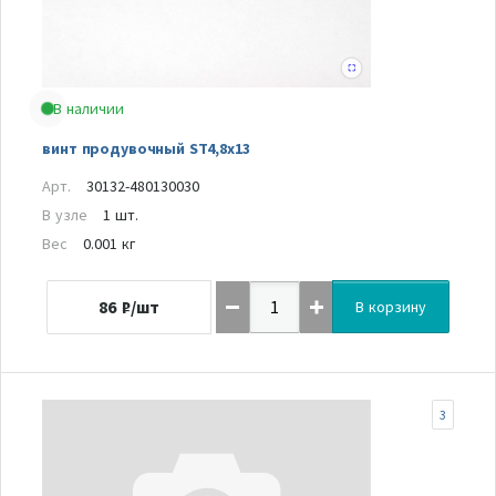
В наличии
винт продувочный ST4,8х13
Арт.
30132-480130030
В узле
1 шт.
Вес
0.001 кг
86
₽/шт
В корзину
3