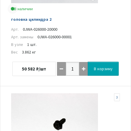
В наличии
головка цилиндра 2
Арт.
0JWA-026000-20000
Арт. замены
0JWA-026000-00001
В узле
1 шт.
Вес
3.862 кг
50 582
₽/шт
В корзину
3