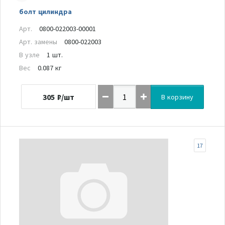
болт цилиндра
Арт.
0800-022003-00001
Арт. замены
0800-022003
В узле
1 шт.
Вес
0.087 кг
305
₽/шт
В корзину
17