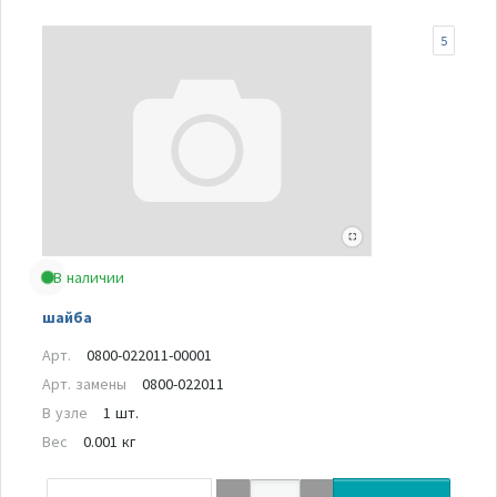
5
В наличии
шайба
Арт.
0800-022011-00001
Арт. замены
0800-022011
В узле
1 шт.
Вес
0.001 кг