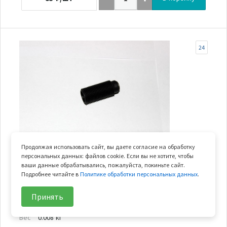
24
Продолжая использовать сайт, вы даете согласие на обработку
В наличии
персональных данных: файлов cookie. Если вы не хотите, чтобы
ваши данные обрабатывались, пожалуйста, покиньте сайт.
плунжер натяжителя цепи Х8
Подробнее читайте в
Политике обработки персональных данных
.
Арт.
0800-022410
Принять
В узле
1 шт.
Вес
0.008 кг