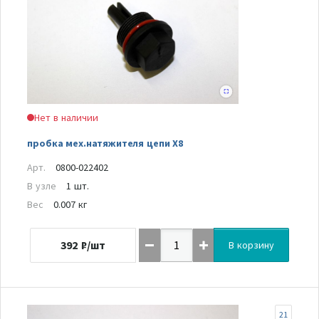
Нет в наличии
пробка мех.натяжителя цепи Х8
Арт.
0800-022402
В узле
1 шт.
Вес
0.007 кг
392
₽/шт
В корзину
21