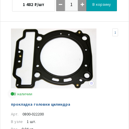
1 482
₽/шт
В корзину
1
В наличии
прокладка головки цилиндра
Арт.
0800-022200
В узле
1 шт.
Вес
0.04 кг