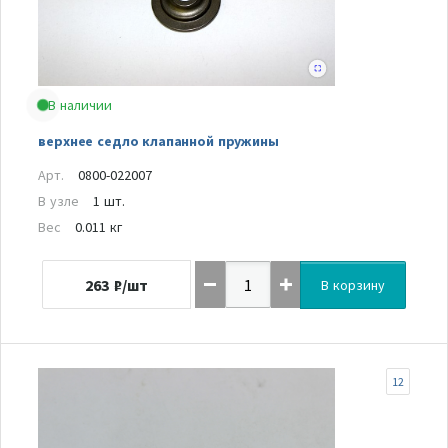
В наличии
верхнее седло клапанной пружины
Арт.
0800-022007
В узле
1 шт.
Вес
0.011 кг
263
₽/шт
В корзину
12