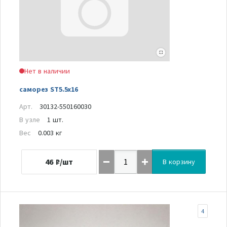
Нет в наличии
саморез ST5.5x16
Арт.
30132-550160030
В узле
1 шт.
Вес
0.003 кг
46
₽/шт
В корзину
4