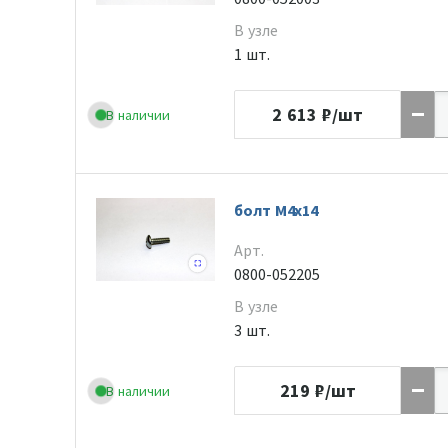
В узле
1 шт.
2 613
₽/шт
В наличии
болт М4х14
Арт.
0800-052205
В узле
3 шт.
219
₽/шт
В наличии