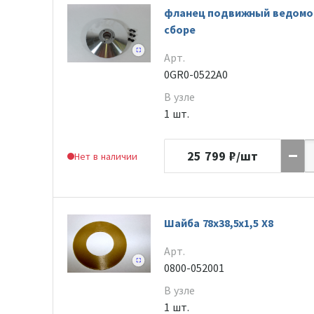
фланец подвижный ведомог
сборе
Арт.
0GR0-0522A0
В узле
1 шт.
25 799
₽/шт
Нет в наличии
Шайба 78х38,5х1,5 Х8
Арт.
0800-052001
В узле
1 шт.