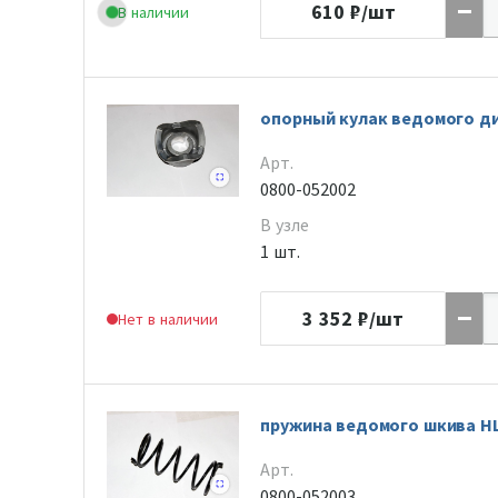
610
₽/шт
В наличии
опорный кулак ведомого ди
Арт.
0800-052002
В узле
1 шт.
3 352
₽/шт
Нет в наличии
пружина ведомого шкива H
Арт.
0800-052003