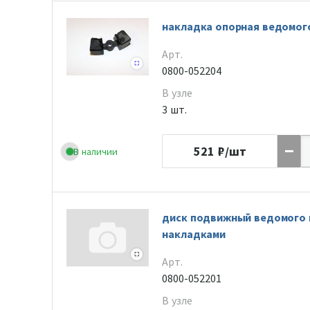
накладка опорная ведомог
Арт.
0800-052204
В узле
3 шт.
521
₽/шт
В наличии
диск подвижный ведомого 
накладками
Арт.
0800-052201
В узле