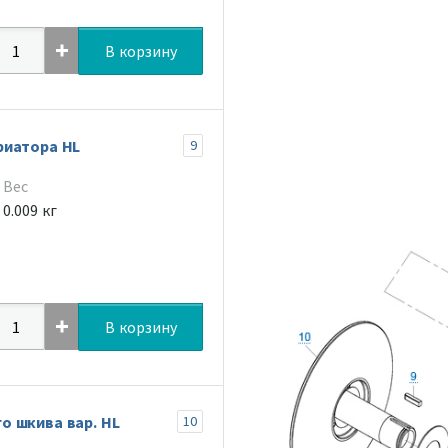
В корзину
риатора HL
9
Вес
0.009 кг
В корзину
 шкива вар. HL
10