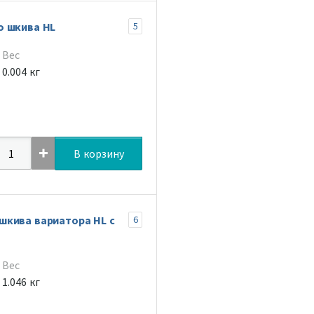
о шкива HL
5
Вес
0.004 кг
В корзину
шкива вариатора HL с
6
Вес
1.046 кг