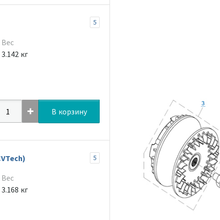
5
Вес
3.142 кг
В корзину
СVTech)
5
Вес
3.168 кг