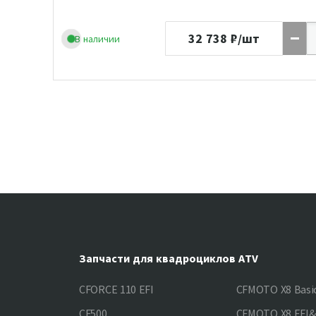
32 738
₽/шт
В наличии
Запчасти для квадроциклов ATV
CFORCE 110 EFI
CFMOTO X8 Basi
CF500
CFMOTO X8 EFI