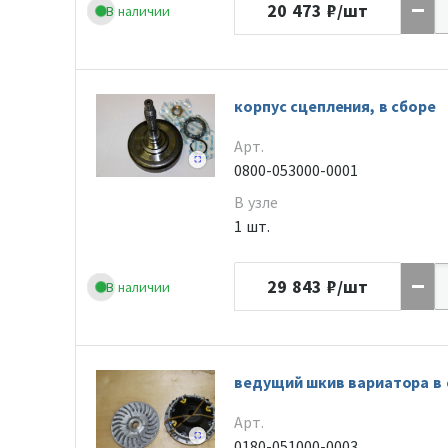
20 473
₽/шт
В наличии
корпус сцепления, в сборе
Арт.
0800-053000-0001
В узле
1 шт.
29 843
₽/шт
В наличии
ведущий шкив вариатора в 
Арт.
0180-051000-0003