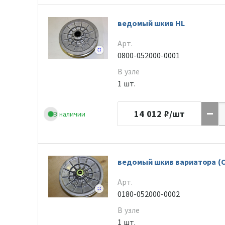
ведомый шкив HL
Арт.
0800-052000-0001
В узле
1 шт.
14 012
₽/шт
В наличии
ведомый шкив вариатора (
Арт.
0180-052000-0002
В узле
1 шт.