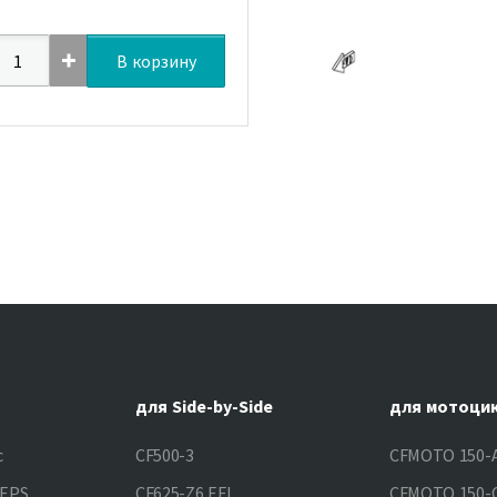
В корзину
для Side-by-Side
для мотоци
c
CF500-3
CFMOTO 150-A
&EPS
CF625-Z6 EFI
CFMOTO 150-C