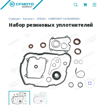
показать
показ
или
или
скрыть
скрыт
Главная
Каталог
2V91W
КОМПЛЕКТ САЛЬНИКОВ
строку
мобил
Набор резиновых уплотнителей
поиска
меню