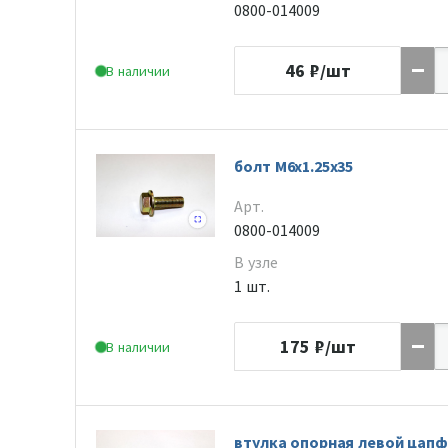
0800-014009
46
₽/шт
В наличии
болт M6x1.25x35
Арт.
0800-014009
В узле
1 шт.
175
₽/шт
В наличии
втулка опорная левой цап