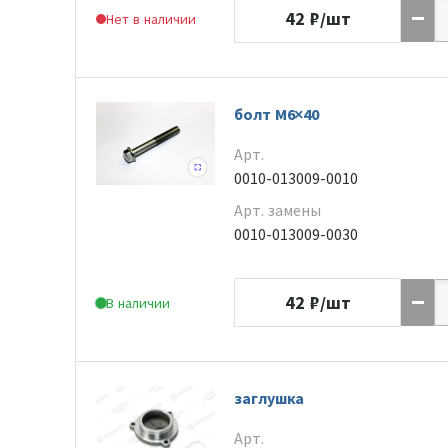
42
₽/шт
Нет в наличии
болт M6×40
Арт.
0010-013009-0010
Арт. замены
0010-013009-0030
42
₽/шт
В наличии
заглушка
Арт.