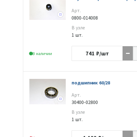
Арт.
0800-014008
В узле
1 шт.
741
₽/шт
В наличии
подшипник 60/28
Арт.
30400-02800
В узле
1 шт.