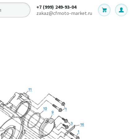
+7 (999) 249-93-04
zakaz@cfmoto-market.ru