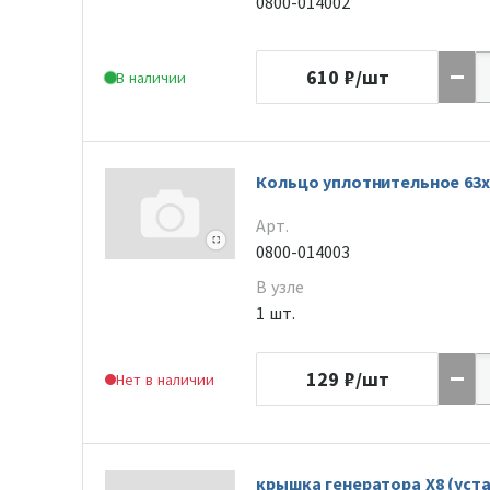
0800-014002
610
₽/шт
В наличии
Кольцо уплотнительное 63х2
Арт.
0800-014003
В узле
1 шт.
129
₽/шт
Нет в наличии
крышка генератора Х8 (уст