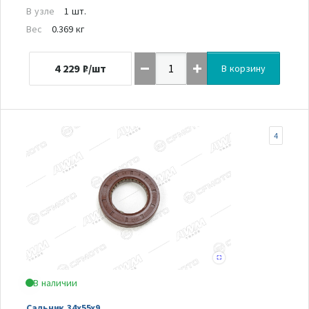
В узле
1 шт.
Вес
0.369 кг
4 229
₽/шт
В корзину
4
В наличии
Сальник 34х55х9