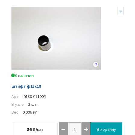
9
В наличии
штифт ф13х18
Арт.
0180-011005
В узле
2 шт.
Вес
0.006 кг
86
₽/шт
В корзину