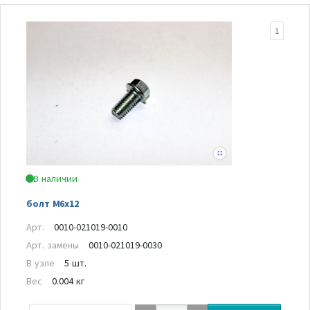
1
В наличии
болт M6х12
Арт.
0010-021019-0010
Арт. замены
0010-021019-0030
В узле
5 шт.
Вес
0.004 кг