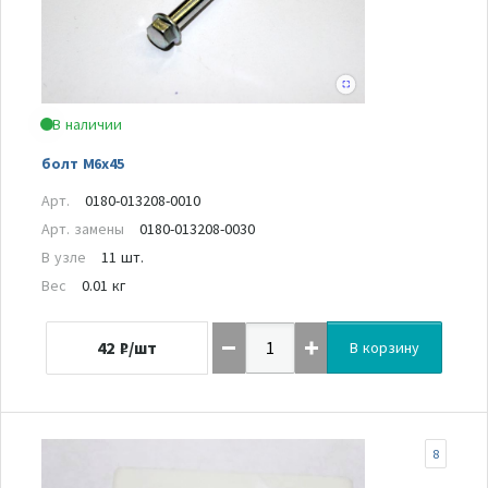
В наличии
болт М6х45
Арт.
0180-013208-0010
Арт. замены
0180-013208-0030
В узле
11 шт.
Вес
0.01 кг
42
₽/шт
В корзину
8