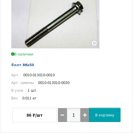
В наличии
болт M6x50
Арт.
0010-013010-0010
Арт. замены
0010-013010-0030
В узле
1 шт.
Вес
0.011 кг
86
₽/шт
В корзину