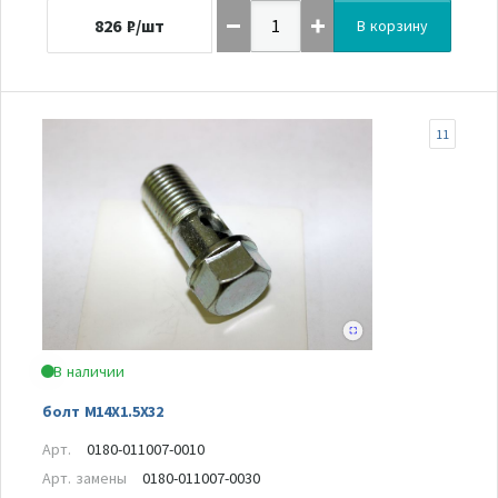
826
₽/шт
В корзину
11
В наличии
болт M14X1.5X32
Арт.
0180-011007-0010
Арт. замены
0180-011007-0030