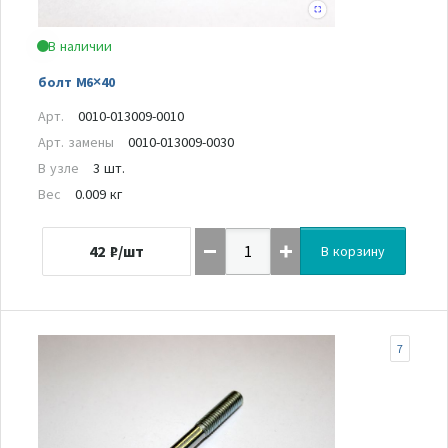
В наличии
болт M6×40
Арт.
0010-013009-0010
Арт. замены
0010-013009-0030
В узле
3 шт.
Вес
0.009 кг
42
₽/шт
В корзину
7