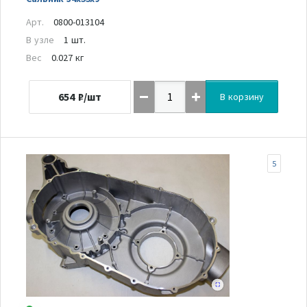
Арт.
0800-013104
В узле
1 шт.
Вес
0.027 кг
654
₽/шт
В корзину
5