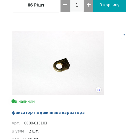
86
₽/шт
В корзину
2
В наличии
фиксатор подшипника вариатора
Арт.
0800-013103
В узле
2 шт.
Вес
0.001 кг