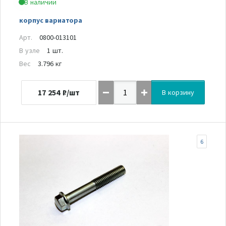
В наличии
корпус вариатора
Арт.
0800-013101
В узле
1 шт.
Вес
3.796 кг
17 254
₽/шт
В корзину
6