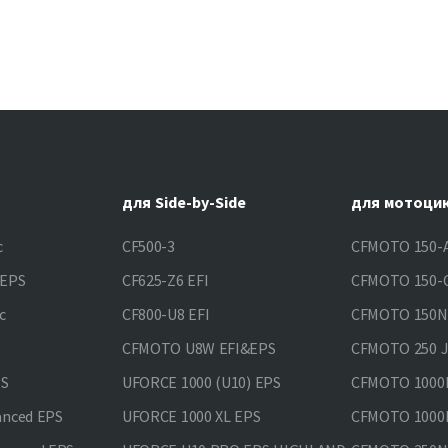
для Side-by-Side
для мотоци
c
CF500-3
CFMOTO 150-A
&EPS
CF625-Z6 EFI
CFMOTO 150-C
c
CF800-U8 EFI
CFMOTO 150
CFMOTO U8W EFI&EPS
CFMOTO 250 
PS
UFORCE 1000 (U10) EPS
CFMOTO 1000M
anced EPS
UFORCE 1000 XL EPS
CFMOTO 1000M