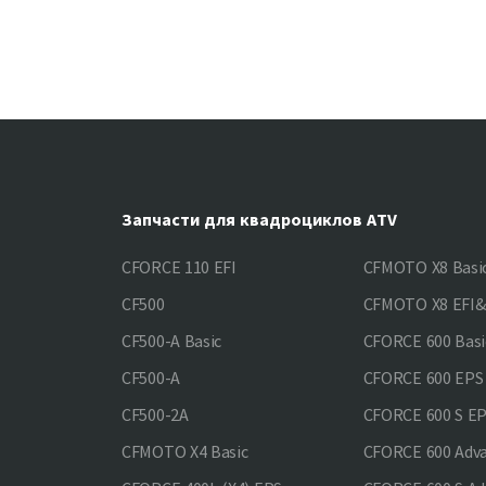
Запчасти для квадроциклов ATV
CFORCE 110 EFI
CFMOTO X8 Basi
CF500
CFMOTO X8 EFI
CF500-A Basic
CFORCE 600 Basi
CF500-A
CFORCE 600 EPS
CF500-2A
CFORCE 600 S E
CFMOTO X4 Basic
CFORCE 600 Adv