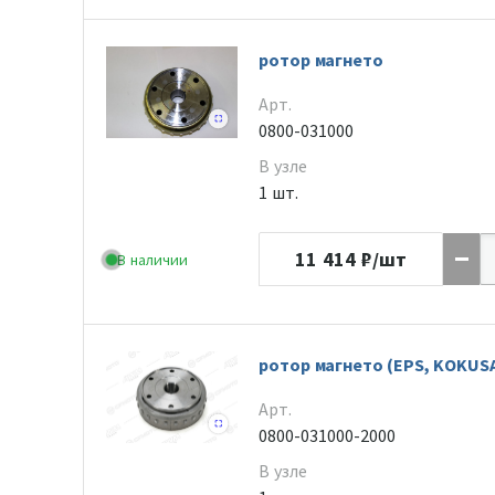
ротор магнето
Арт.
0800-031000
В узле
1 шт.
11 414
₽/шт
В наличии
ротор магнето (EPS, KOKUS
Арт.
0800-031000-2000
В узле