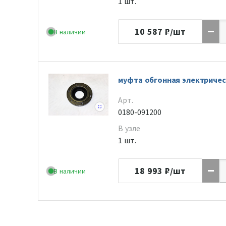
1 шт.
10 587
₽/шт
В наличии
муфта обгонная электричес
Арт.
0180-091200
В узле
1 шт.
18 993
₽/шт
В наличии