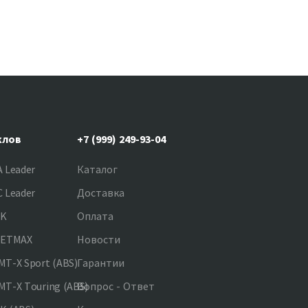
клов
+7 (999) 249-93-04
 Leader
Каталог
 Leader
Доставка
NK
Оплата
JETMAX
Новости
T-X Sport (ABS)
Гарантии
T-X Touring (ABS)
Вопрос - Ответ