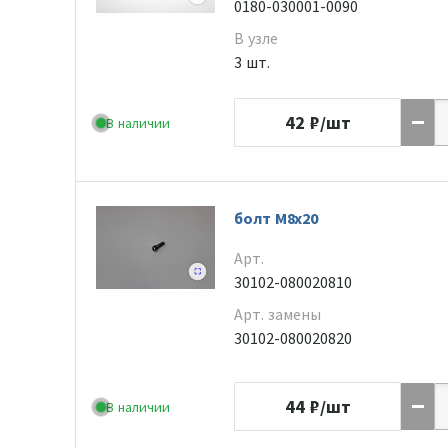
0180-030001-0090
В узле
3 шт.
42
₽/шт
В наличии
болт M8x20
Арт.
30102-080020810
Арт. замены
30102-080020820
44
₽/шт
В наличии