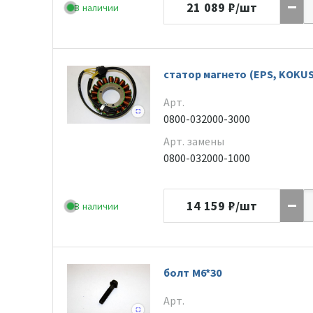
21 089
₽/шт
В наличии
статор магнето (EPS, KOKUS
Арт.
0800-032000-3000
Арт. замены
0800-032000-1000
14 159
₽/шт
В наличии
болт M6*30
Арт.