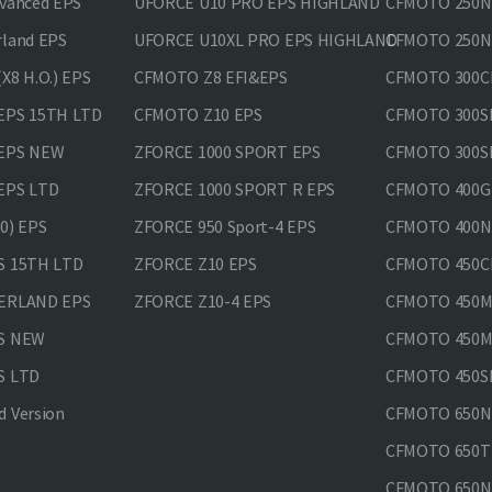
vanced EPS
UFORCE U10 PRO EPS HIGHLAND
CFMOTO 250N
rland EPS
UFORCE U10XL PRO EPS HIGHLAND
CFMOTO 250NK
X8 H.O.) EPS
CFMOTO Z8 EFI&EPS
CFMOTO 300CL
EPS 15TH LTD
CFMOTO Z10 EPS
CFMOTO 300SR
 EPS NEW
ZFORCE 1000 SPORT EPS
CFMOTO 300SR
EPS LTD
ZFORCE 1000 SPORT R EPS
CFMOTO 400GT
0) EPS
ZFORCE 950 Sport-4 EPS
CFMOTO 400N
S 15TH LTD
ZFORCE Z10 EPS
CFMOTO 450CL
VERLAND EPS
ZFORCE Z10-4 EPS
CFMOTO 450MT
PS NEW
CFMOTO 450MT
S LTD
CFMOTO 450SR
 Version
CFMOTO 650
CFMOTO 650T
CFMOTO 650N