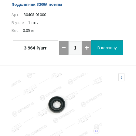
Подшипник 3200А помпы
Арт.
30408-01000
В узле
1 шт.
Вес
0.05 кг
3 964
₽/шт
В корзину
6