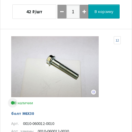
42
₽/шт
В корзину
12
В наличии
болт M6X30
Арт.
0010-060012-0010
Арт. замены
0010-060012-0030