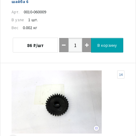
шайба 6
Арт.
0010-060009
В узле
1 шт.
Вес
0.002 кг
86
₽/шт
В корзину
14