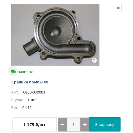
10
В наличии
Крышка помпы Х8
Арт.
0800-080003
В узле
1 шт.
Вес
0.172 кг
1 175
₽/шт
В корзину