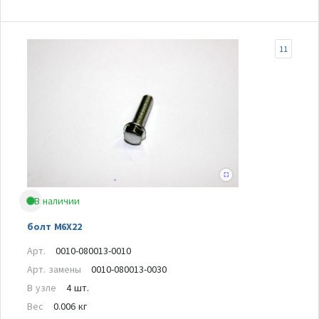
11
В наличии
болт M6X22
Арт.
0010-080013-0010
Арт. замены
0010-080013-0030
В узле
4 шт.
Вес
0.006 кг