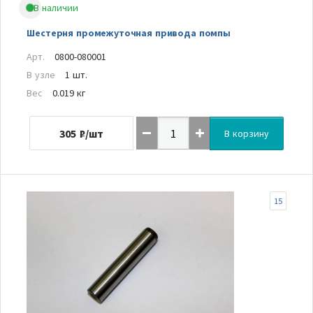
В наличии
Шестерня промежуточная привода помпы
Арт.
0800-080001
В узле
1 шт.
Вес
0.019 кг
305
₽/шт
В корзину
15