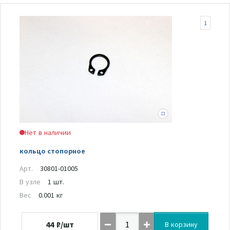
1
Нет в наличии
кольцо стопорное
Арт.
30801-01005
В узле
1 шт.
Вес
0.001 кг
44
₽/шт
В корзину