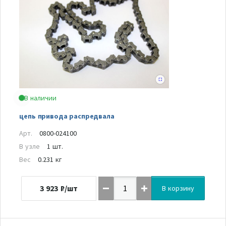
В наличии
цепь привода распредвала
Арт.
0800-024100
В узле
1 шт.
Вес
0.231 кг
3 923
₽/шт
В корзину