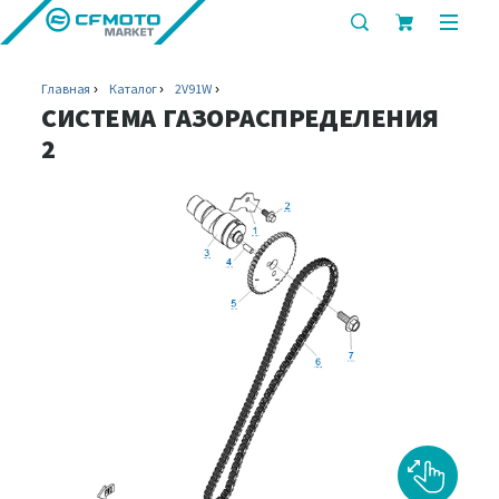
показать
показ
или
или
скрыть
скрыт
Главная
Каталог
2V91W
строку
мобил
СИСТЕМА ГАЗОРАСПРЕДЕЛЕНИЯ
поиска
меню
2