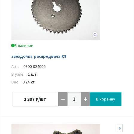
В наличии
звёздочка распредвала Х8
Арт.
0800-024006
В узле
1 шт.
Вес
0.24 кг
2 397
₽/шт
В корзину
6