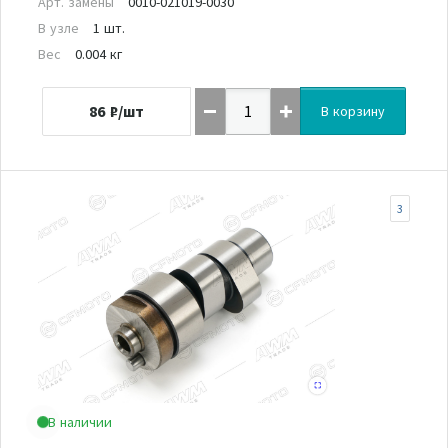
Арт. замены
0010-021019-0030
В узле
1 шт.
Вес
0.004 кг
86
₽/шт
В корзину
3
В наличии