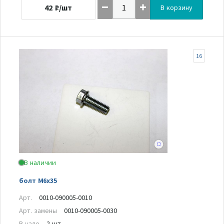
42
₽/шт
В корзину
16
В наличии
болт M6x35
Арт.
0010-090005-0010
Арт. замены
0010-090005-0030
В узле
2 шт.