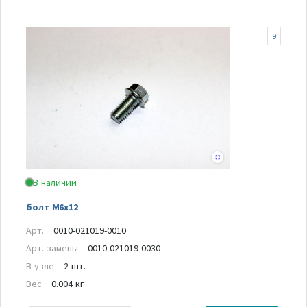
9
В наличии
болт M6х12
Арт.
0010-021019-0010
Арт. замены
0010-021019-0030
В узле
2 шт.
Вес
0.004 кг