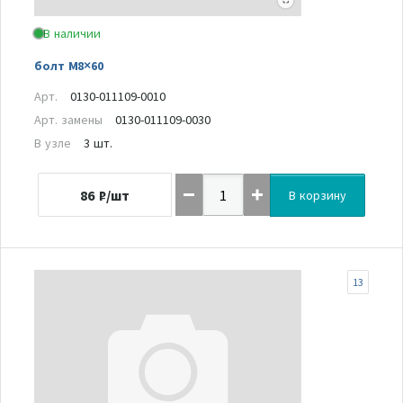
В наличии
болт M8×60
Арт.
0130-011109-0010
Арт. замены
0130-011109-0030
В узле
3 шт.
86
₽/шт
В корзину
13