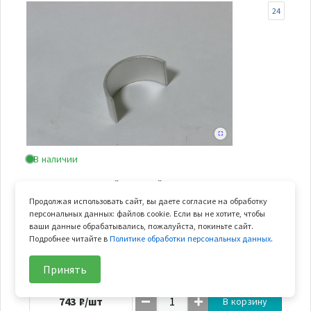
24
В наличии
вкладыш коренной красный
Продолжая использовать сайт, вы даете согласие на обработку
Арт.
0800-011102-00011
персональных данных: файлов cookie. Если вы не хотите, чтобы
Арт. замены
0800-011102-0001
ваши данные обрабатывались, пожалуйста, покиньте сайт.
Подробнее читайте в
Политике обработки персональных данных
.
В узле
1 шт.
Вес
0.027 кг
Принять
743
₽/шт
В корзину