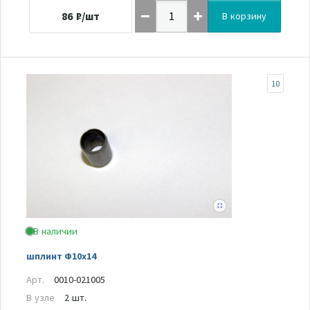
86
₽/шт
В корзину
10
В наличии
шплинт Ф10х14
Арт.
0010-021005
В узле
2 шт.