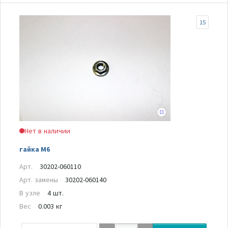
15
Нет в наличии
гайка М6
Арт.
30202-060110
Арт. замены
30202-060140
В узле
4 шт.
Вес
0.003 кг