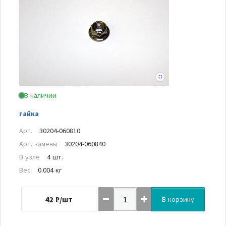
В наличии
гайка
Арт.
30204-060810
Арт. замены
30204-060840
В узле
4 шт.
Вес
0.004 кг
42
₽/шт
В корзину