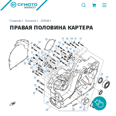
показать
показ
или
или
скрыть
скрыт
Главная
Каталог
2V91W
строку
мобил
ПРАВАЯ ПОЛОВИНА КАРТЕРА
поиска
меню