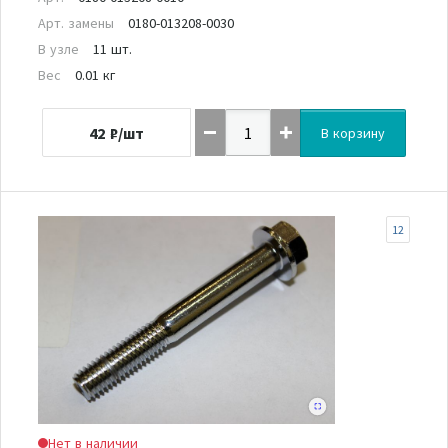
Арт. замены
0180-013208-0030
В узле
11 шт.
Вес
0.01 кг
42
₽/шт
В корзину
12
Нет в наличии