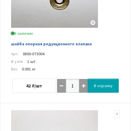
В наличии
шайба опорная редукционного клапана
Арт.
0800-073004
В узле
1 шт.
Вес
0.001 кг
42
₽/шт
В корзину
7