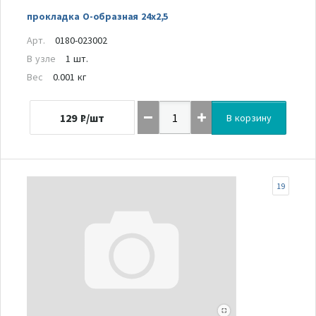
прокладка О-образная 24х2,5
Арт.
0180-023002
В узле
1 шт.
Вес
0.001 кг
129
₽/шт
В корзину
19