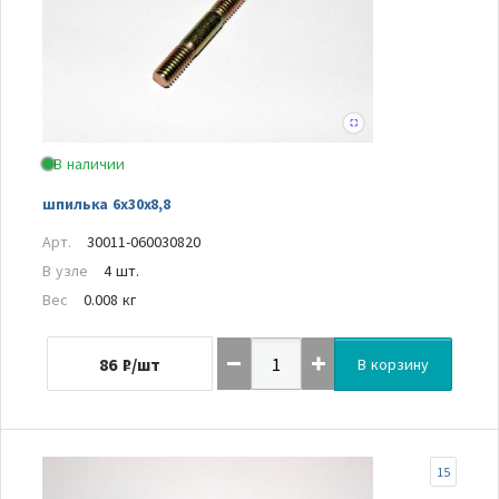
В наличии
шпилька 6х30х8,8
Арт.
30011-060030820
В узле
4 шт.
Вес
0.008 кг
86
₽/шт
В корзину
15