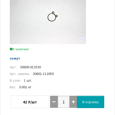
В наличии
хомут
Арт.
30600-012530
Арт. замены
30601-112050
В узле
1 шт.
Вес
0.001 кг
42
₽/шт
В корзину