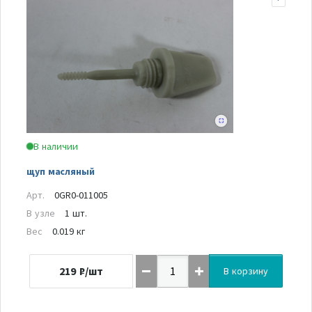
В наличии
щуп масляный
Арт.
0GR0-011005
В узле
1 шт.
Вес
0.019 кг
219
₽/шт
В корзину