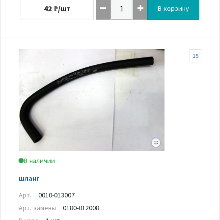
42
₽/шт
В корзину
15
В наличии
шланг
Арт.
0010-013007
Арт. замены
0180-012008