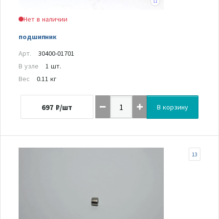
Нет в наличии
подшипник
Арт.
30400-01701
В узле
1 шт.
Вес
0.11 кг
697
₽/шт
В корзину
13