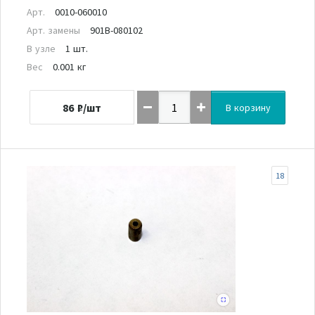
Арт.
0010-060010
Арт. замены
901B-080102
В узле
1 шт.
Вес
0.001 кг
86
₽/шт
В корзину
18