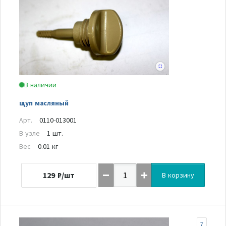
В наличии
щуп масляный
Арт.
0110-013001
В узле
1 шт.
Вес
0.01 кг
129
₽/шт
В корзину
7