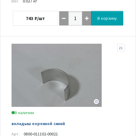
Вес
0.027 кг
743
₽/шт
В корзину
21
В наличии
вкладыш коренной синий
Арт.
0800-011102-00021