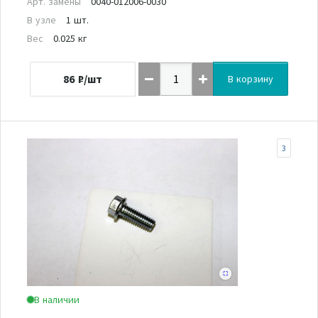
Арт. замены
0040-012006-0030
В узле
1 шт.
Вес
0.025 кг
86
₽/шт
В корзину
3
В наличии