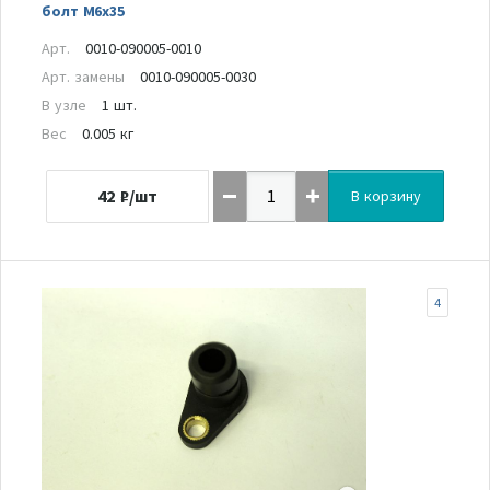
болт M6x35
Арт.
0010-090005-0010
Арт. замены
0010-090005-0030
В узле
1 шт.
Вес
0.005 кг
42
₽/шт
В корзину
4