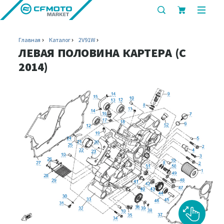
показать
показ
или
или
скрыть
скрыт
Главная
Каталог
2V91W
строку
мобил
ЛЕВАЯ ПОЛОВИНА КАРТЕРА (C
поиска
меню
2014)