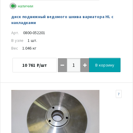
В наличии
диск подвижный ведомого шкива вариатора HL с
накладками
Арт.
0800-052201
В узле
1 шт.
Вес
1.046 кг
10 761
₽/шт
В корзину
7