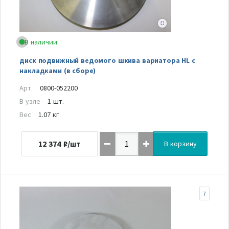
В наличии
диск подвижный ведомого шкива вариатора HL с
накладками (в сборе)
Арт.
0800-052200
В узле
1 шт.
Вес
1.07 кг
12 374
₽/шт
В корзину
7