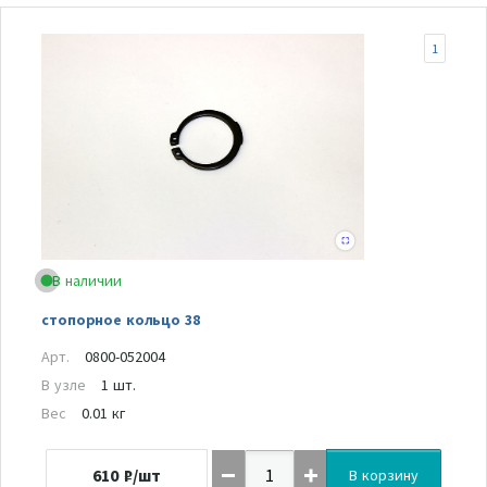
1
В наличии
стопорное кольцо 38
Арт.
0800-052004
В узле
1 шт.
Вес
0.01 кг
610
₽/шт
В корзину