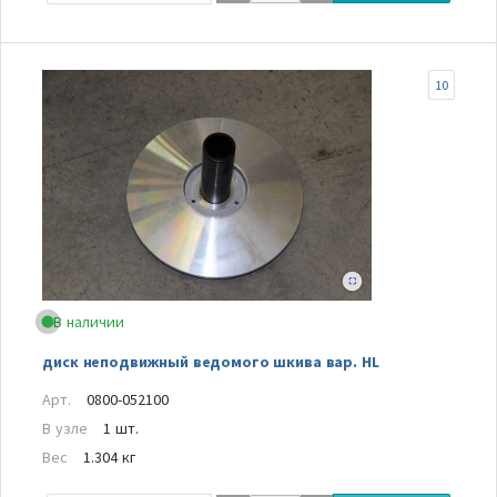
10
В наличии
диск неподвижный ведомого шкива вар. HL
Арт.
0800-052100
В узле
1 шт.
Вес
1.304 кг