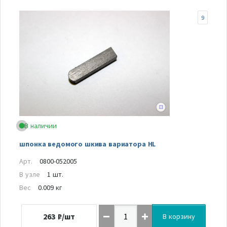
9
В наличии
шпонка ведомого шкива вариатора HL
Арт.
0800-052005
В узле
1 шт.
Вес
0.009 кг
263
₽/шт
В корзину