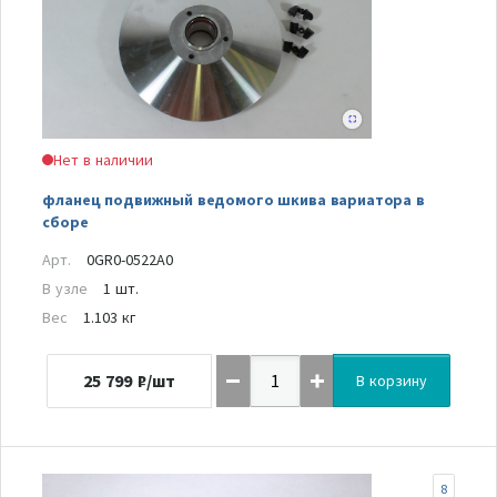
Нет в наличии
фланец подвижный ведомого шкива вариатора в
сборе
Арт.
0GR0-0522A0
В узле
1 шт.
Вес
1.103 кг
25 799
₽/шт
В корзину
8