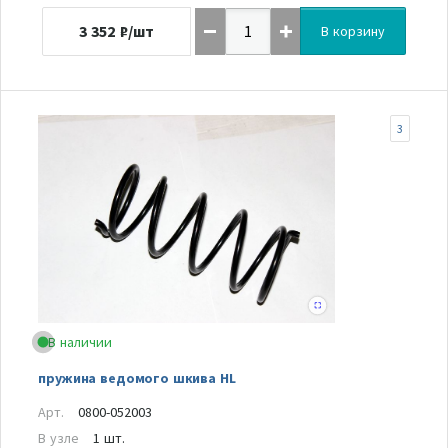
3 352
₽/шт
В корзину
3
В наличии
пружина ведомого шкива HL
Арт.
0800-052003
В узле
1 шт.