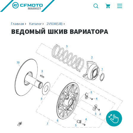
показать
показ
или
или
скрыть
скрыт
Главная
Каталог
2V91W(U8)
строку
мобил
ВЕДОМЫЙ ШКИВ ВАРИАТОРА
поиска
меню