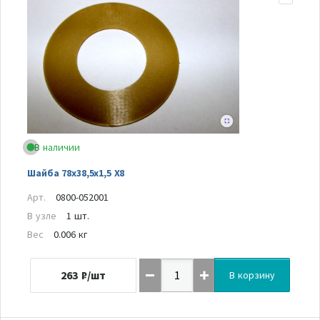
В наличии
Шайба 78х38,5х1,5 Х8
Арт.
0800-052001
В узле
1 шт.
Вес
0.006 кг
263
₽/шт
В корзину