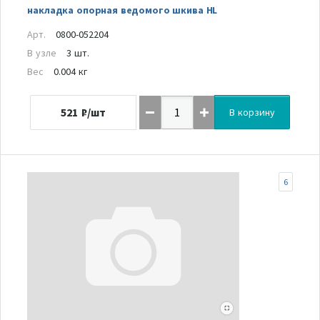
накладка опорная ведомого шкива HL
Арт.
0800-052204
В узле
3 шт.
Вес
0.004 кг
521
₽/шт
В корзину
6