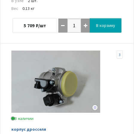
В узле
2 шт.
Вес
0.13 кг
5 709
₽/шт
В корзину
3
В наличии
корпус дросселя