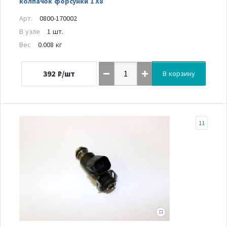
колпачок форсунки 1 Х8
Арт.
0800-170002
В узле
1 шт.
Вес
0.008 кг
392
₽/шт
В корзину
11