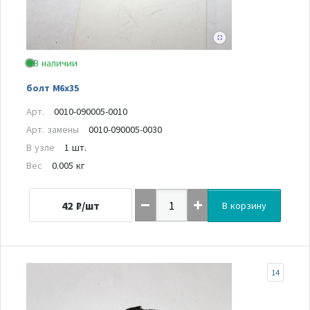
В наличии
болт M6x35
Арт.
0010-090005-0010
Арт. замены
0010-090005-0030
В узле
1 шт.
Вес
0.005 кг
42
₽/шт
В корзину
14