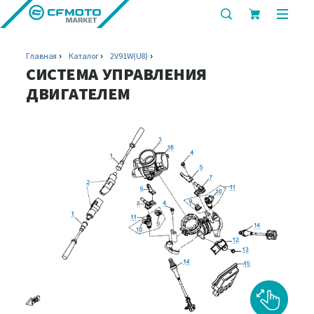
показать
показ
или
или
скрыть
скрыт
Главная
Каталог
2V91W(U8)
строку
мобил
СИСТЕМА УПРАВЛЕНИЯ
поиска
меню
ДВИГАТЕЛЕМ