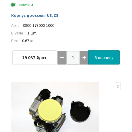
В наличии
Корпус дросселя U8, Z8
Арт.
0800-173000-1000
В узле
1 шт.
Вес
0.67 кг
19 037
₽/шт
В корзину
3