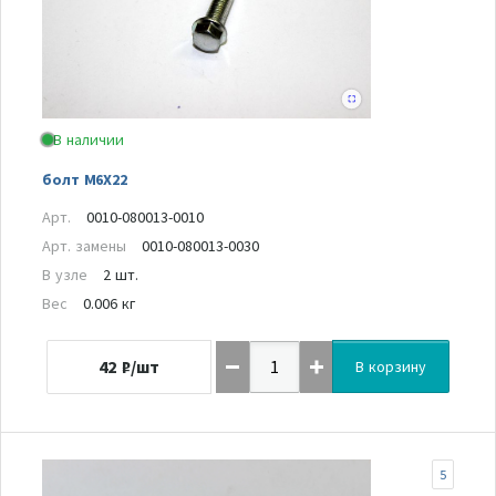
В наличии
болт M6X22
Арт.
0010-080013-0010
Арт. замены
0010-080013-0030
В узле
2 шт.
Вес
0.006 кг
42
₽/шт
В корзину
5