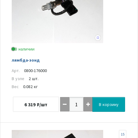
В наличии
лямбда-зонд
Арт.
0800-176000
В узле
2 шт.
Вес
0.082 кг
6 319
₽/шт
В корзину
15