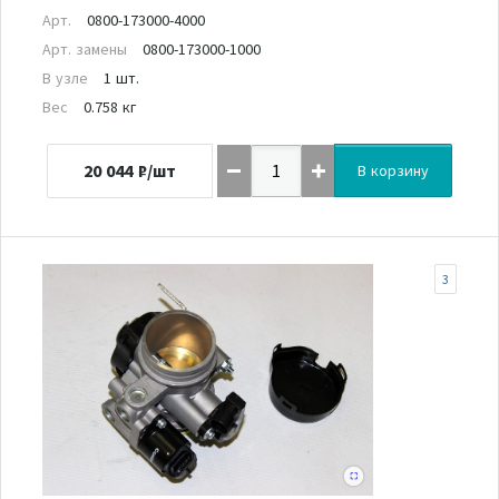
Арт.
0800-173000-4000
Арт. замены
0800-173000-1000
В узле
1 шт.
Вес
0.758 кг
20 044
₽/шт
В корзину
3