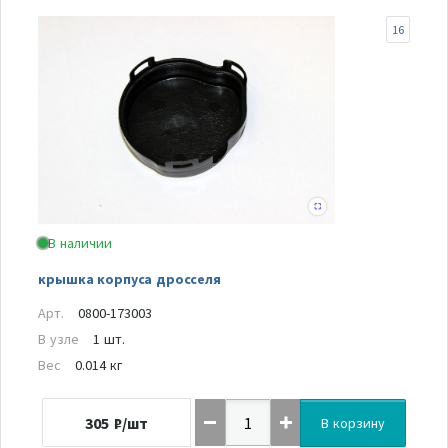
16
В наличии
крышка корпуса дросселя
Арт.
0800-173003
В узле
1 шт.
Вес
0.014 кг
305
₽/шт
В корзину