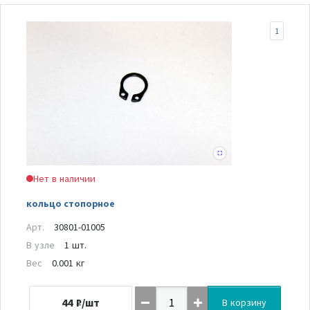
1
Нет в наличии
кольцо стопорное
Арт.
30801-01005
В узле
1 шт.
Вес
0.001 кг
44
₽/шт
В корзину