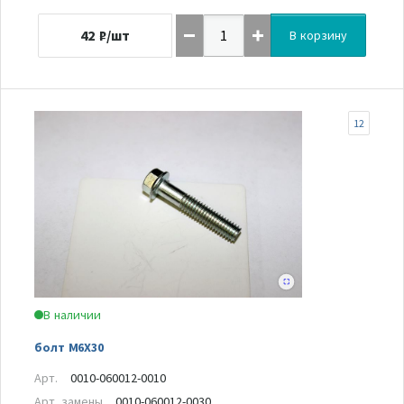
42
₽/шт
В корзину
12
В наличии
болт M6X30
Арт.
0010-060012-0010
Арт. замены
0010-060012-0030