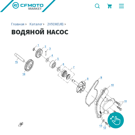
показать
показ
или
или
скрыть
скрыт
Главная
Каталог
2V91W(U8)
строку
мобил
ВОДЯНОЙ НАСОС
поиска
меню