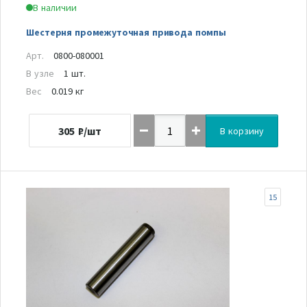
В наличии
Шестерня промежуточная привода помпы
Арт.
0800-080001
В узле
1 шт.
Вес
0.019 кг
305
₽/шт
В корзину
15