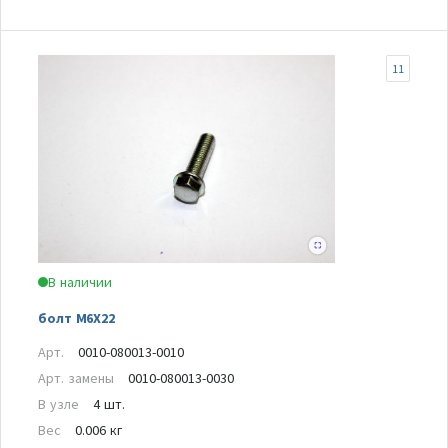
11
В наличии
болт M6X22
Арт.
0010-080013-0010
Арт. замены
0010-080013-0030
В узле
4 шт.
Вес
0.006 кг