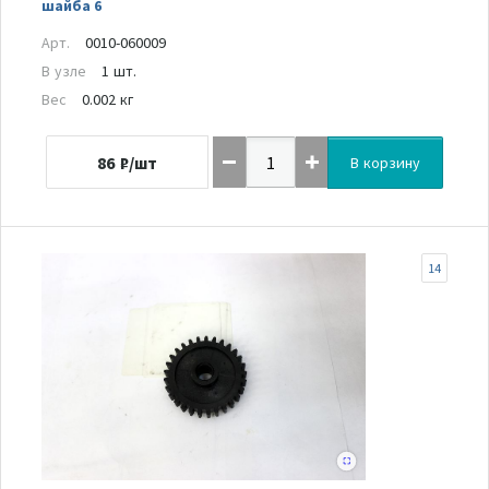
шайба 6
Арт.
0010-060009
В узле
1 шт.
Вес
0.002 кг
86
₽/шт
В корзину
14