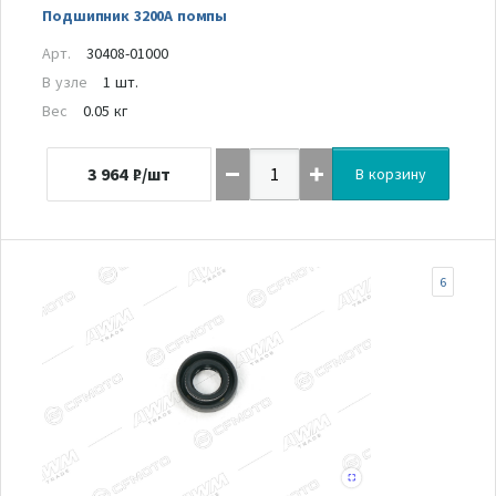
Подшипник 3200А помпы
Арт.
30408-01000
В узле
1 шт.
Вес
0.05 кг
3 964
₽/шт
В корзину
6