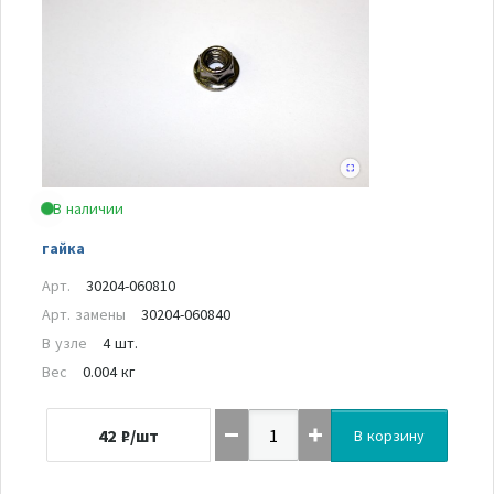
В наличии
гайка
Арт.
30204-060810
Арт. замены
30204-060840
В узле
4 шт.
Вес
0.004 кг
42
₽/шт
В корзину