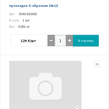
прокладка О-образная 24х2,5
Арт.
0180-023002
В узле
1 шт.
Вес
0.001 кг
129
₽/шт
В корзину
19