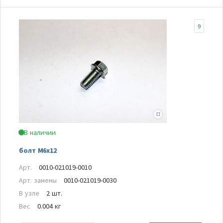
9
В наличии
болт M6х12
Арт.
0010-021019-0010
Арт. замены
0010-021019-0030
В узле
2 шт.
Вес
0.004 кг