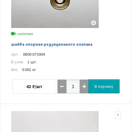
В наличии
шайба опорная редукционного клапана
Арт.
0800-073004
В узле
1 шт.
Вес
0.001 кг
42
₽/шт
В корзину
7