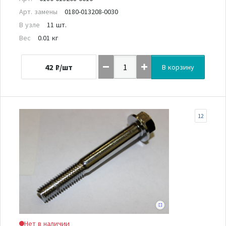
Арт. замены
0180-013208-0030
В узле
11 шт.
Вес
0.01 кг
42
₽/шт
В корзину
12
Нет в наличии