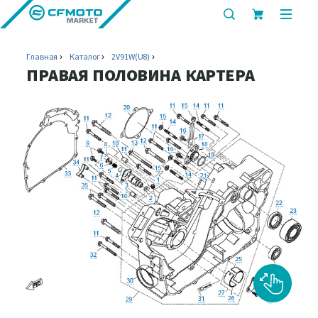
показать
показ
или
или
скрыть
скрыт
Главная
Каталог
2V91W(U8)
строку
мобил
ПРАВАЯ ПОЛОВИНА КАРТЕРА
поиска
меню