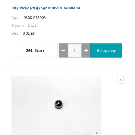
плунжер редукционного клапана
Арт.
0800-073003
В узле
1 шт.
Вес
0.01 кг
261
₽/шт
В корзину
4