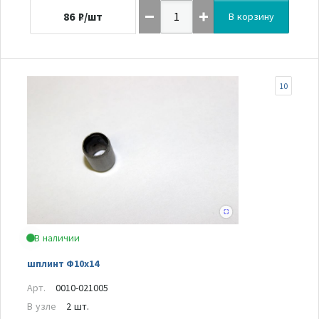
86
₽/шт
В корзину
10
В наличии
шплинт Ф10х14
Арт.
0010-021005
В узле
2 шт.