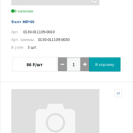
В наличии
болт M8×60
Арт.
0130-011109-0010
Арт. замены
0130-011109-0030
В узле
3 шт.
86
₽/шт
В корзину
13