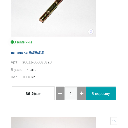
В наличии
шпилька 6х30х8,8
Арт.
30011-060030820
В узле
4 шт.
Вес
0.008 кг
86
₽/шт
В корзину
15