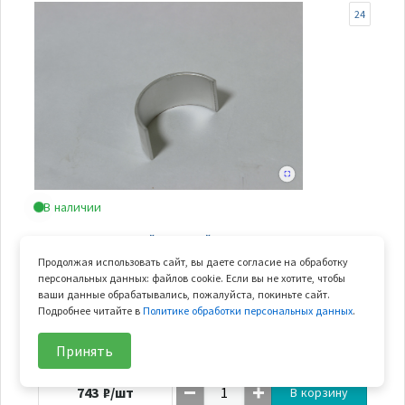
24
В наличии
вкладыш коренной красный
Продолжая использовать сайт, вы даете согласие на обработку
Арт.
0800-011102-00011
персональных данных: файлов cookie. Если вы не хотите, чтобы
Арт. замены
0800-011102-0001
ваши данные обрабатывались, пожалуйста, покиньте сайт.
Подробнее читайте в
Политике обработки персональных данных
.
В узле
1 шт.
Вес
0.027 кг
Принять
743
₽/шт
В корзину