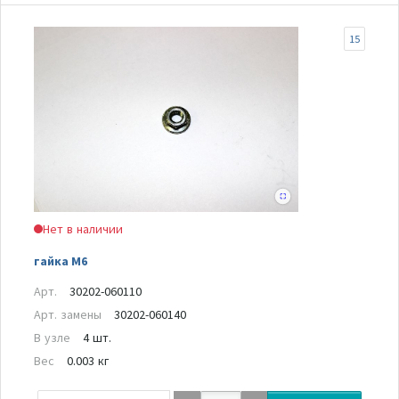
15
Нет в наличии
гайка М6
Арт.
30202-060110
Арт. замены
30202-060140
В узле
4 шт.
Вес
0.003 кг