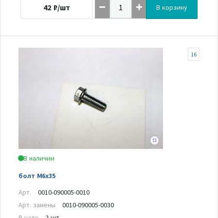
42
₽/шт
В корзину
16
В наличии
болт M6x35
Арт.
0010-090005-0010
Арт. замены
0010-090005-0030
В узле
2 шт.