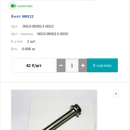
В наличии
болт M6X22
Арт.
0010-080013-0010
Арт. замены
0010-080013-0030
В узле
2 шт.
Вес
0.006 кг
42
₽/шт
В корзину
8