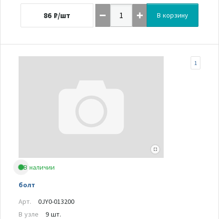
86
₽/шт
В корзину
1
В наличии
болт
Арт.
0JY0-013200
В узле
9 шт.