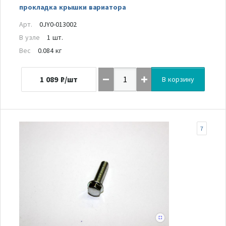
прокладка крышки вариатора
Арт.
0JY0-013002
В узле
1 шт.
Вес
0.084 кг
1 089
₽/шт
В корзину
7