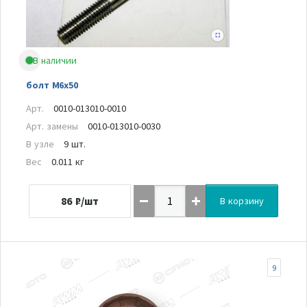
В наличии
болт M6x50
Арт.
0010-013010-0010
Арт. замены
0010-013010-0030
В узле
9 шт.
Вес
0.011 кг
86
₽/шт
В корзину
9