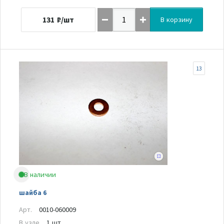
131
₽/шт
В корзину
13
В наличии
шайба 6
Арт.
0010-060009
В узле
1 шт.