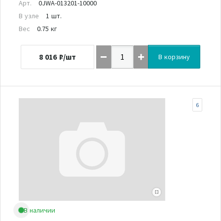
Арт.
0JWA-013201-10000
В узле
1 шт.
Вес
0.75 кг
8 016
₽/шт
В корзину
6
В наличии