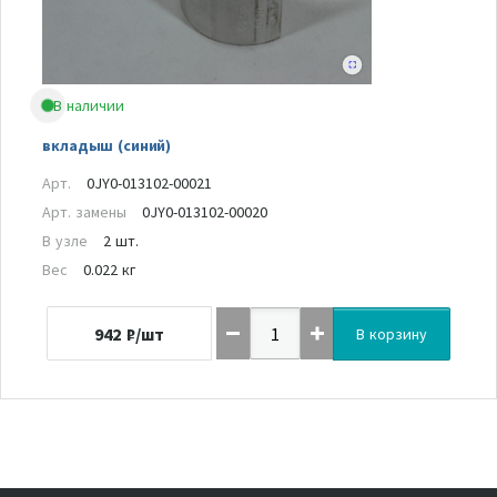
В наличии
вкладыш (синий)
Арт.
0JY0-013102-00021
Арт. замены
0JY0-013102-00020
В узле
2 шт.
Вес
0.022 кг
942
₽/шт
В корзину