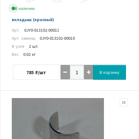
В наличии
вкладыш (красный)
Арт.
0JY0-013102-00011
Арт. замены
0JY0-013102-00010
В узле
2 шт.
Вес
0.02 кг
785
₽/шт
В корзину
18