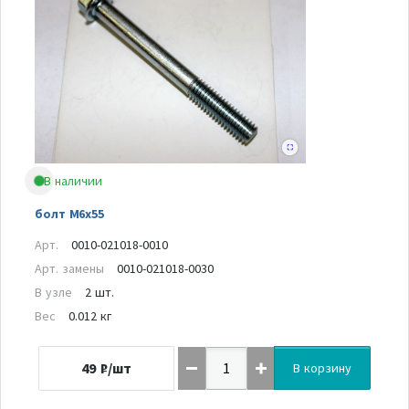
В наличии
болт M6x55
Арт.
0010-021018-0010
Арт. замены
0010-021018-0030
В узле
2 шт.
Вес
0.012 кг
49
₽/шт
В корзину