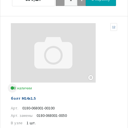
12
В наличии
болт M14x1.5
Арт.
0180-068001-00100
Арт. замены
0180-068001-0050
В узле
1 шт.