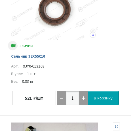
В наличии
Сальник 32X55X10
Арт.
0JY0-013103
В узле
1 шт.
Вес
0.03 кг
521
₽/шт
В корзину
10