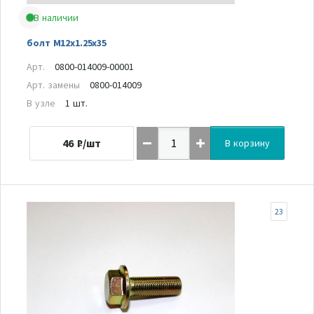
В наличии
болт M12x1.25x35
Арт.
0800-014009-00001
Арт. замены
0800-014009
В узле
1 шт.
46
₽/шт
В корзину
23