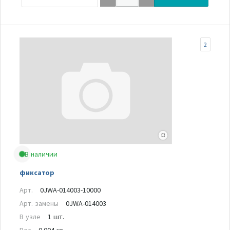
2
В наличии
фиксатор
Арт.
0JWA-014003-10000
Арт. замены
0JWA-014003
В узле
1 шт.
Вес
0.004 кг