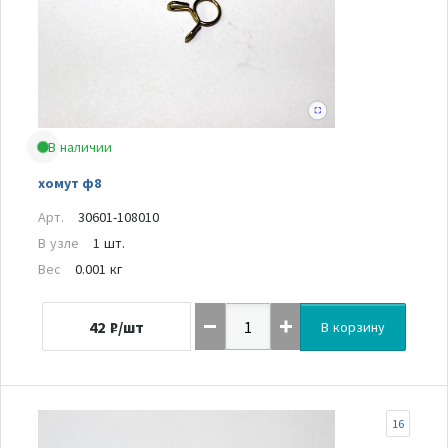
В наличии
хомут ф8
Арт.
30601-108010
В узле
1 шт.
Вес
0.001 кг
42
₽/шт
В корзину
16