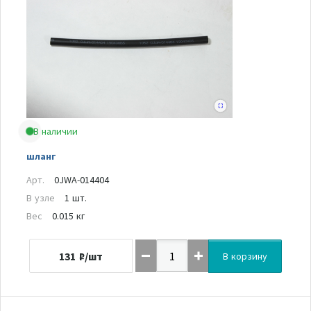
В наличии
шланг
Арт.
0JWA-014404
В узле
1 шт.
Вес
0.015 кг
131
₽/шт
В корзину