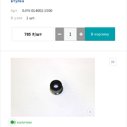
втулка
Арт.
0JYV-014002-1500
В узле
1 шт.
785
₽/шт
В корзину
22
В наличии