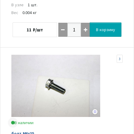
В узле
1 шт.
Вес
0.004 кг
11
₽/шт
В корзину
3
В наличии
болт M6x35