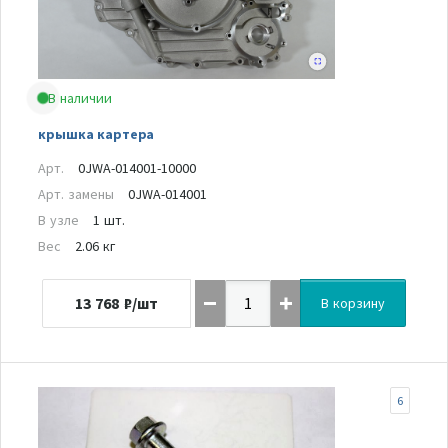
В наличии
крышка картера
Арт.
0JWA-014001-10000
Арт. замены
0JWA-014001
В узле
1 шт.
Вес
2.06 кг
13 768
₽/шт
В корзину
6