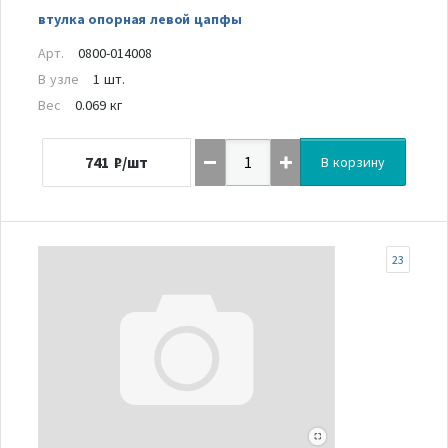
втулка опорная левой цапфы
Арт.
0800-014008
В узле
1 шт.
Вес
0.069 кг
741
₽/шт
В корзину
23