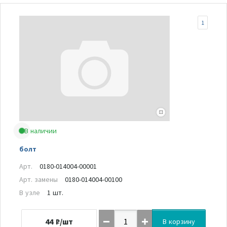
1
В наличии
болт
Арт.
0180-014004-00001
Арт. замены
0180-014004-00100
В узле
1 шт.
44
₽/шт
В корзину