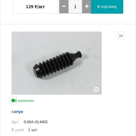
129
₽/шт
В корзину
20
В наличии
сапун
Арт.
0JWA-014403
В узле
1 шт.