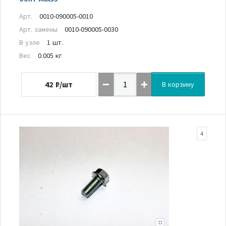
Арт.
0010-090005-0010
Арт. замены
0010-090005-0030
В узле
1 шт.
Вес
0.005 кг
42
₽/шт
В корзину
4