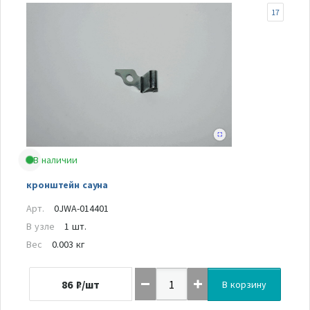
17
В наличии
кронштейн сауна
Арт.
0JWA-014401
В узле
1 шт.
Вес
0.003 кг
86
₽/шт
В корзину