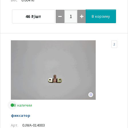
46
₽/шт
В корзину
2
В наличии
фиксатор
Арт.
0JWA-014003