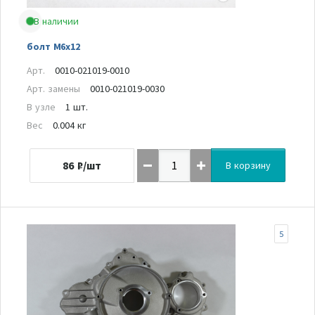
В наличии
болт M6х12
Арт.
0010-021019-0010
Арт. замены
0010-021019-0030
В узле
1 шт.
Вес
0.004 кг
86
₽/шт
В корзину
5