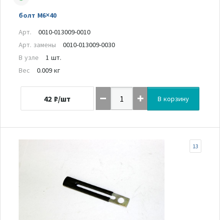
болт M6×40
Арт.
0010-013009-0010
Арт. замены
0010-013009-0030
В узле
1 шт.
Вес
0.009 кг
42
₽/шт
В корзину
13