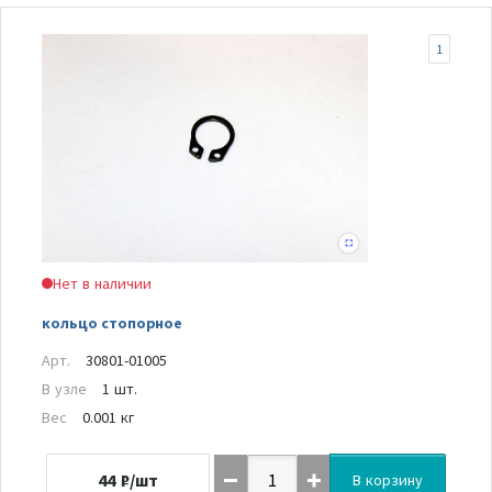
1
Нет в наличии
кольцо стопорное
Арт.
30801-01005
В узле
1 шт.
Вес
0.001 кг
44
₽/шт
В корзину