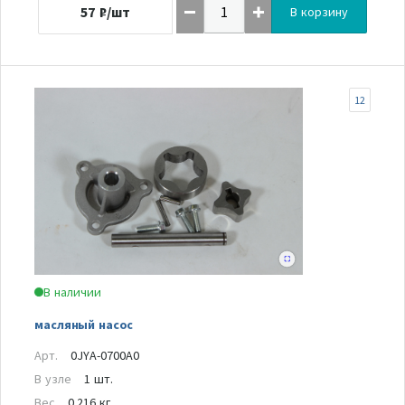
57
₽/шт
В корзину
12
В наличии
масляный насос
Арт.
0JYA-0700A0
В узле
1 шт.
Вес
0.216 кг