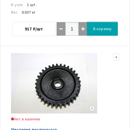
В узле
1 шт.
Вес
0.037 кг
917
₽/шт
В корзину
4
Нет в наличии
Шестерня маслонасоса