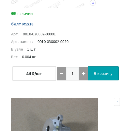
В наличии
болт M5x16
Арт.
0010-030002-00001
Арт. замены
0010-030002-0020
В узле
1 шт.
Вес
0.004 кг
44
₽/шт
В корзину
7