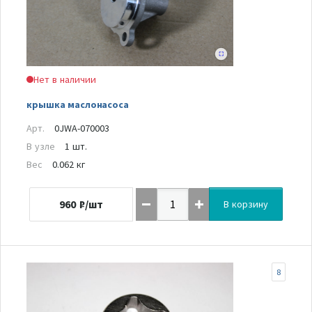
Нет в наличии
крышка маслонасоса
Арт.
0JWA-070003
В узле
1 шт.
Вес
0.062 кг
960
₽/шт
В корзину
8