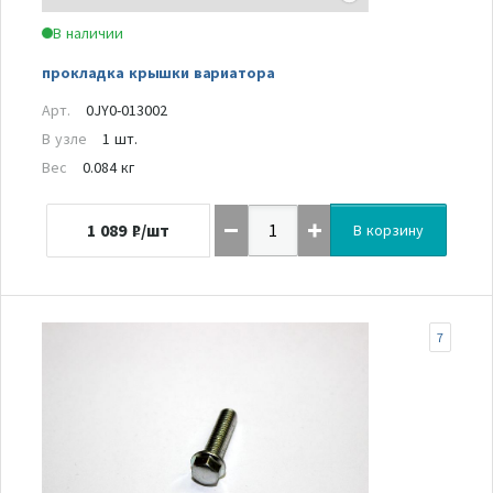
В наличии
прокладка крышки вариатора
Арт.
0JY0-013002
В узле
1 шт.
Вес
0.084 кг
1 089
₽/шт
В корзину
7