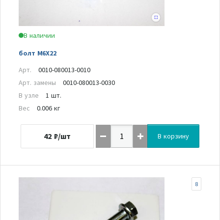
В наличии
болт M6X22
Арт.
0010-080013-0010
Арт. замены
0010-080013-0030
В узле
1 шт.
Вес
0.006 кг
42
₽/шт
В корзину
8