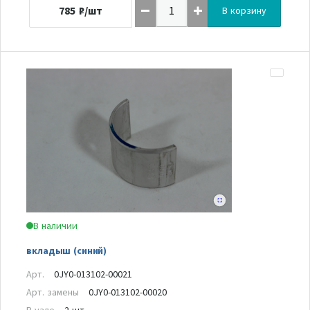
785
₽/шт
В корзину
В наличии
вкладыш (синий)
Арт.
0JY0-013102-00021
Арт. замены
0JY0-013102-00020
В узле
2 шт.