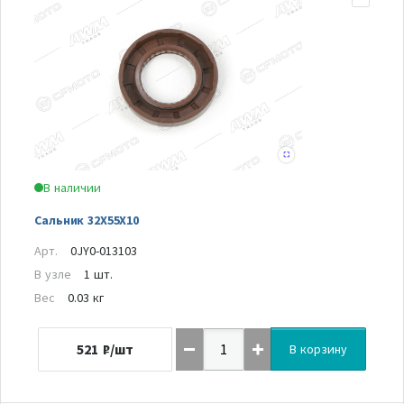
В наличии
Сальник 32X55X10
Арт.
0JY0-013103
В узле
1 шт.
Вес
0.03 кг
521
₽/шт
В корзину