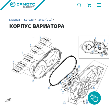
показать
показ
или
или
скрыть
скрыт
Главная
Каталог
2V91Y(U10)
строку
мобил
КОРПУС ВАРИАТОРА
поиска
меню