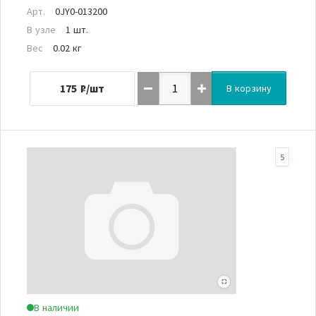
Арт.
0JY0-013200
В узле
1 шт.
Вес
0.02 кг
175
₽/шт
В корзину
5
В наличии