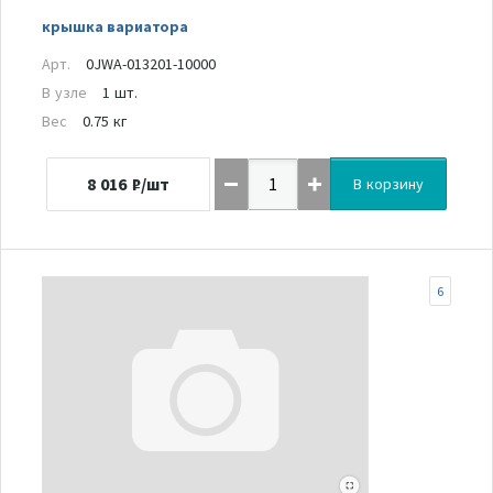
крышка вариатора
Арт.
0JWA-013201-10000
В узле
1 шт.
Вес
0.75 кг
8 016
₽/шт
В корзину
6