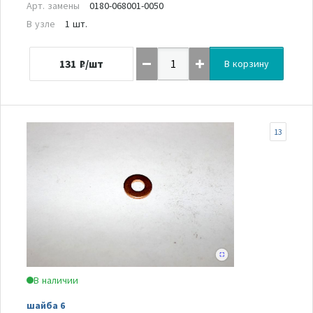
Арт. замены
0180-068001-0050
В узле
1 шт.
131
₽/шт
В корзину
13
В наличии
шайба 6