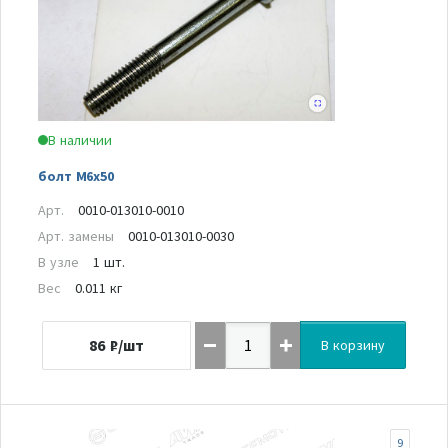
В наличии
болт M6x50
Арт.
0010-013010-0010
Арт. замены
0010-013010-0030
В узле
1 шт.
Вес
0.011 кг
86
₽/шт
В корзину
9