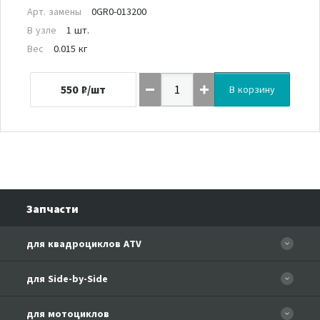
Арт. замены
0GR0-013200
В узле
1 шт.
Вес
0.015 кг
550
₽/шт
В корзину
Запчасти
для квадроциклов ATV
CFORCE 110 EFI
для Side-by-Side
CF500
CF500-3
для мотоциклов
CF500-A Basic