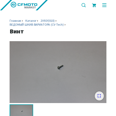
показать
показ
или
или
скрыть
скрыт
Главная
Каталог
2V91Y(X10)
строку
мобил
ВЕДОМЫЙ ШКИВ ВАРИАТОРА (CV-Tech)
поиска
меню
Винт