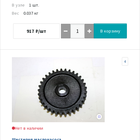
В узле
1 шт.
Вес
0.037 кг
917
₽/шт
В корзину
4
Нет в наличии
Шестерня маслонасоса