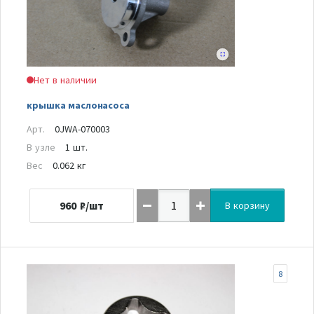
Нет в наличии
крышка маслонасоса
Арт.
0JWA-070003
В узле
1 шт.
Вес
0.062 кг
960
₽/шт
В корзину
8