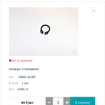
1
Нет в наличии
кольцо стопорное
Арт.
30801-01005
В узле
1 шт.
Вес
0.001 кг
44
₽/шт
В корзину