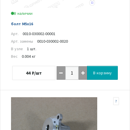
В наличии
болт M5x16
Арт.
0010-030002-00001
Арт. замены
0010-030002-0020
В узле
1 шт.
Вес
0.004 кг
44
₽/шт
В корзину
7