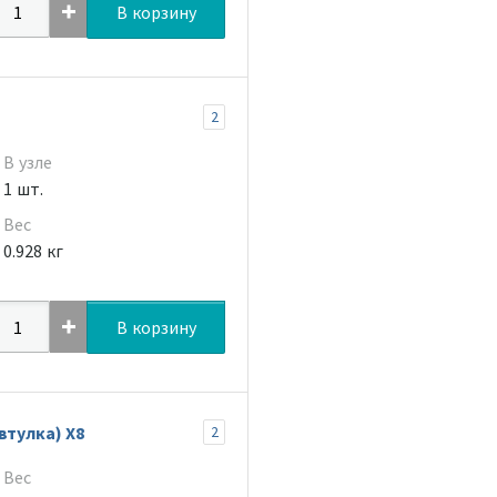
В корзину
2
В узле
1 шт.
Вес
0.928 кг
В корзину
втулка) Х8
2
Вес