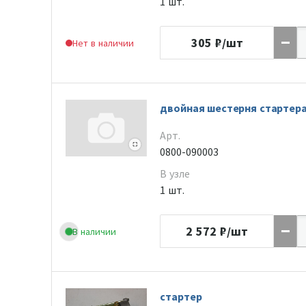
1 шт.
305
₽/шт
Нет в наличии
двойная шестерня стартер
Арт.
0800-090003
В узле
1 шт.
2 572
₽/шт
В наличии
стартер