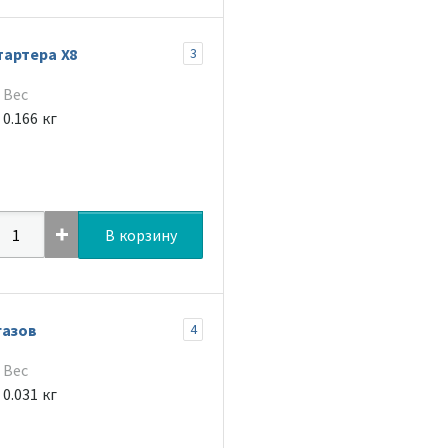
тартера Х8
3
Вес
0.166 кг
В корзину
газов
4
Вес
0.031 кг