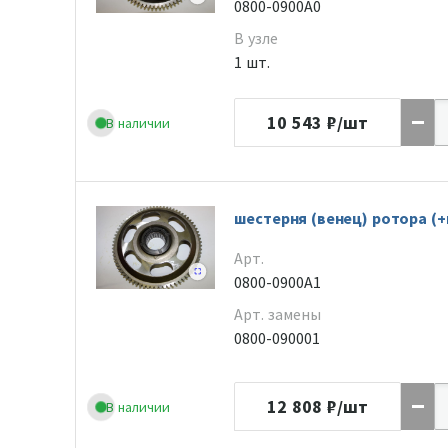
0800-0900A0
В узле
1 шт.
10 543
₽/шт
В наличии
шестерня (венец) ротора (
Арт.
0800-0900A1
Арт. замены
0800-090001
12 808
₽/шт
В наличии