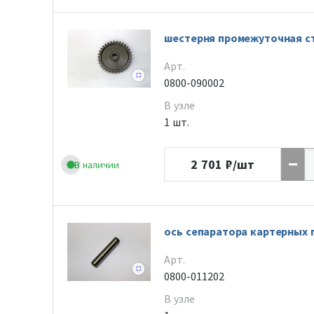
шестерня промежуточная с
Арт.
0800-090002
В узле
1 шт.
2 701
₽/шт
В наличии
ось сепаратора картерных 
Арт.
0800-011202
В узле