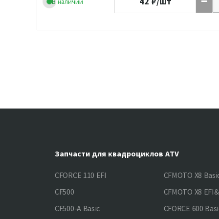
42
₽/шт
В наличии
Запчасти для квадроциклов ATV
CFORCE 110 EFI
CFMOTO X8 Basi
CF500
CFMOTO X8 EFI
CF500-A Basic
CFORCE 600 Basi