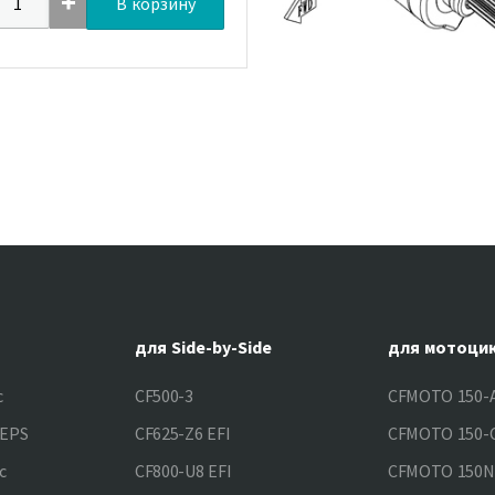
В корзину
для Side-by-Side
для мотоци
c
CF500-3
CFMOTO 150-A
&EPS
CF625-Z6 EFI
CFMOTO 150-C
c
CF800-U8 EFI
CFMOTO 150