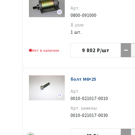
Арт.
0800-091000
В узле
1 шт.
9 802
₽/шт
Нет в наличии
болт M6×25
Арт.
0010-021017-0010
Арт. замены
0010-021017-0030