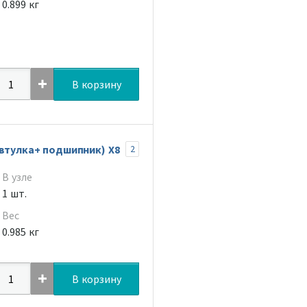
0.899 кг
В корзину
+втулка+ подшипник) Х8
2
В узле
1 шт.
Вес
0.985 кг
В корзину