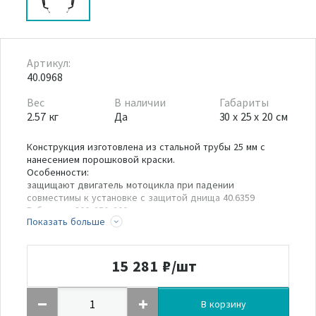
Артикул:
40.0968
Вес
В наличии
Габариты
2.57 кг
Да
30 x 25 x 20 см
Конструкция изготовлена из стальной трубы 25 мм с
нанесением порошковой краски.
Особенности:
защищают двигатель мотоцикла при падении
совместимы к установке с защитой днища 40.6359
Габариты: 300х250х200 мм
Показать больше
Вес: 2,57 кг
Объём: 0,015 м3
Инструкция
15 281
₽/шт
В корзину