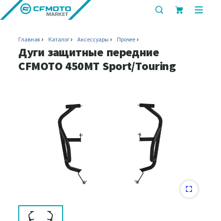
показать
показ
или
или
скрыть
скрыт
Главная
Каталог
Аксессуары
Прочее
строку
мобил
Дуги защитные передние
поиска
меню
CFMOTO 450MT Sport/Touring