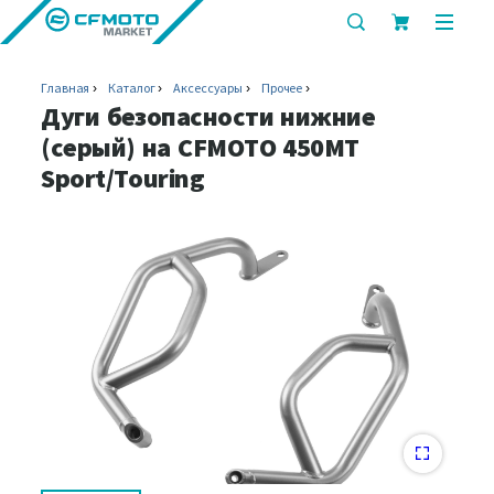
показать
показ
или
или
скрыть
скрыт
Главная
Каталог
Аксессуары
Прочее
строку
мобил
Дуги безопасности нижние
поиска
меню
(серый) на CFMOTO 450MT
Sport/Touring