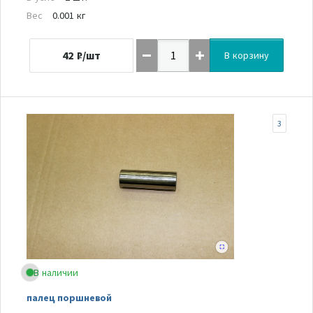
Вес
0.001 кг
42
₽/шт
В корзину
3
В наличии
палец поршневой