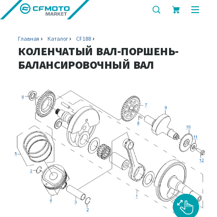
показать
показ
или
или
скрыть
скрыт
Главная
Каталог
CF188
строку
мобил
КОЛЕНЧАТЫЙ ВАЛ-ПОРШЕНЬ-
поиска
меню
БАЛАНСИРОВОЧНЫЙ ВАЛ