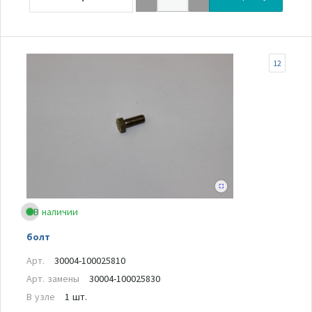
12
В наличии
болт
Арт.
30004-100025810
Арт. замены
30004-100025830
В узле
1 шт.