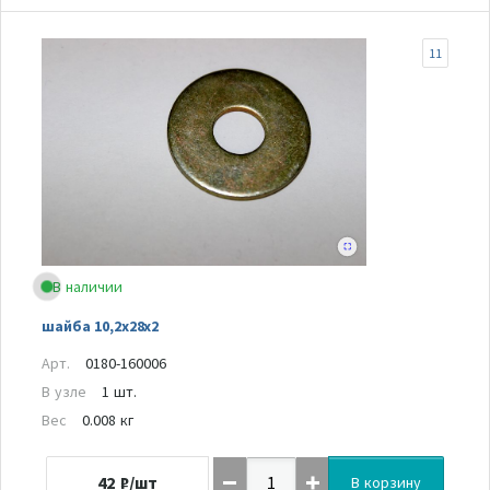
11
В наличии
шайба 10,2х28х2
Арт.
0180-160006
В узле
1 шт.
Вес
0.008 кг
42
₽/шт
В корзину