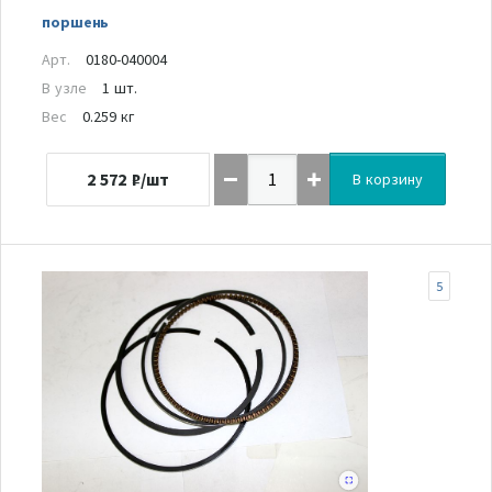
поршень
Арт.
0180-040004
В узле
1 шт.
Вес
0.259 кг
2 572
₽/шт
В корзину
5