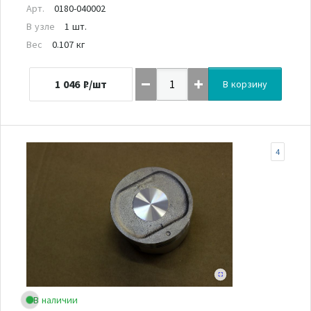
Арт.
0180-040002
В узле
1 шт.
Вес
0.107 кг
1 046
₽/шт
В корзину
4
В наличии