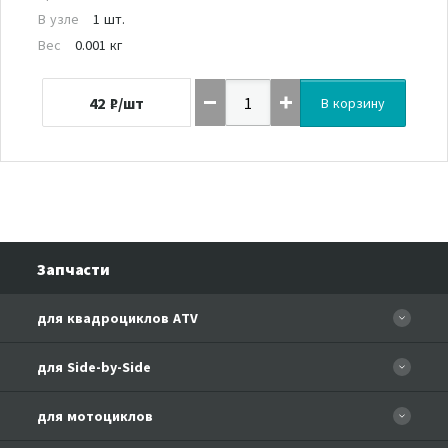
В узле
1 шт.
Вес
0.001 кг
42
₽/шт
В корзину
Запчасти
для квадроциклов ATV
CFORCE 110 EFI
для Side-by-Side
CF500
CF500-3
для мотоциклов
CF500-A Basic
CF625-Z6 EFI