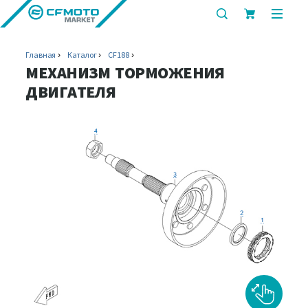
показать
показ
или
или
скрыть
скрыт
Главная
Каталог
CF188
строку
мобил
МЕХАНИЗМ ТОРМОЖЕНИЯ
поиска
меню
ДВИГАТЕЛЯ