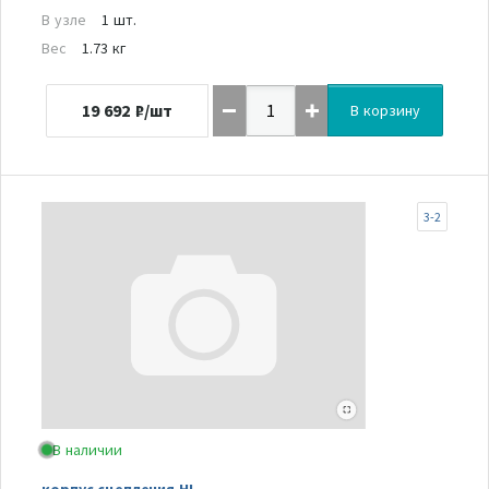
В узле
1 шт.
Вес
1.73 кг
19 692
₽/шт
В корзину
3-2
В наличии
корпус сцепления HL