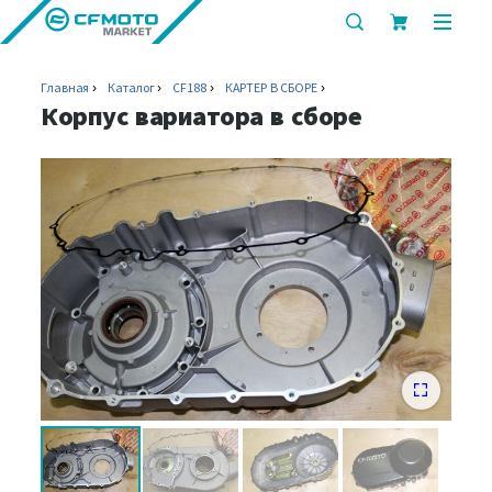
показать
показ
или
или
скрыть
скрыт
Главная
Каталог
CF188
КАРТЕР В СБОРЕ
строку
мобил
Корпус вариатора в сборе
поиска
меню