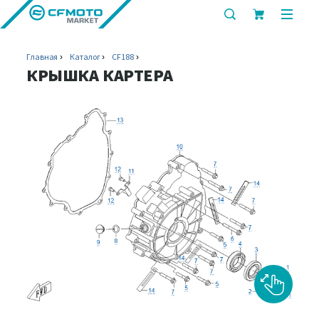
показать
показ
или
или
скрыть
скрыт
Главная
Каталог
CF188
строку
мобил
КРЫШКА КАРТЕРА
поиска
меню