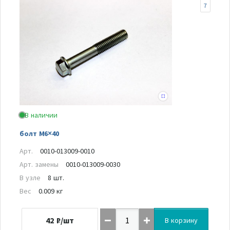
7
В наличии
болт M6×40
Арт.
0010-013009-0010
Арт. замены
0010-013009-0030
В узле
8 шт.
Вес
0.009 кг
42
₽/шт
В корзину