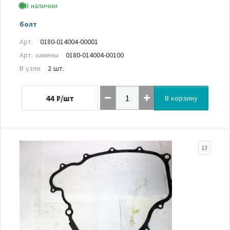
В наличии
болт
Арт.
0180-014004-00001
Арт. замены
0180-014004-00100
В узле
2 шт.
44
₽/шт
В корзину
13