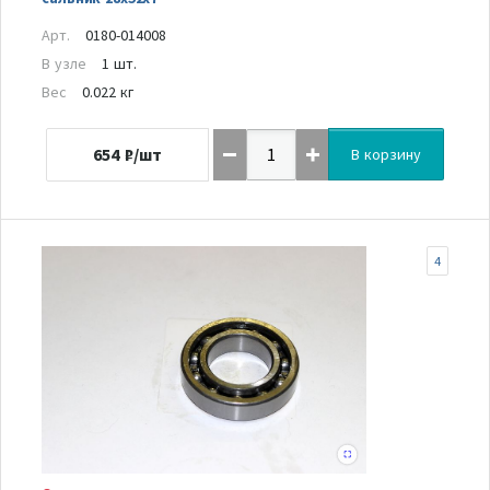
Арт.
0180-014008
В узле
1 шт.
Вес
0.022 кг
654
₽/шт
В корзину
4