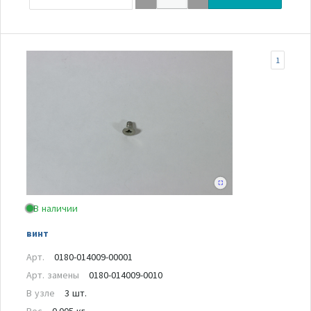
1
В наличии
винт
Арт.
0180-014009-00001
Арт. замены
0180-014009-0010
В узле
3 шт.
Вес
0.005 кг