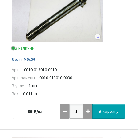
В наличии
болт M6x50
Арт.
0010-013010-0010
Арт. замены
0010-013010-0030
В узле
1 шт.
Вес
0.011 кг
86
₽/шт
В корзину