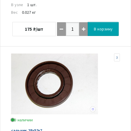
В узле
1 шт.
Вес
0.027 кг
175
₽/шт
В корзину
3
В наличии
сальник 28х52х7