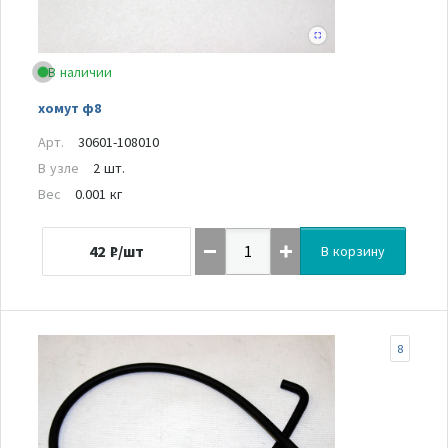
В наличии
хомут ф8
Арт.
30601-108010
В узле
2 шт.
Вес
0.001 кг
42
₽/шт
В корзину
8