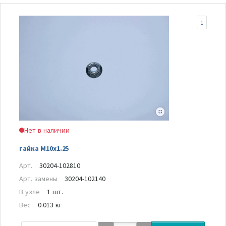
1
Нет в наличии
гайка M10x1.25
Арт.
30204-102810
Арт. замены
30204-102140
В узле
1 шт.
Вес
0.013 кг