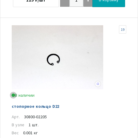
19
В наличии
стопорное кольцо D22
Арт.
30800-02205
В узле
1 шт.
Вес
0.001 кг