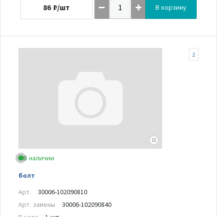
86
₽/шт
В корзину
2
В наличии
болт
Арт.
30006-102090810
Арт. замены
30006-102090840
В узле
1 шт.