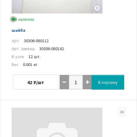
В наличии
шайба
Арт.
30306-080112
Арт. замены
30306-080142
В узле
12 шт.
Вес
0.001 кг
42
₽/шт
В корзину
16