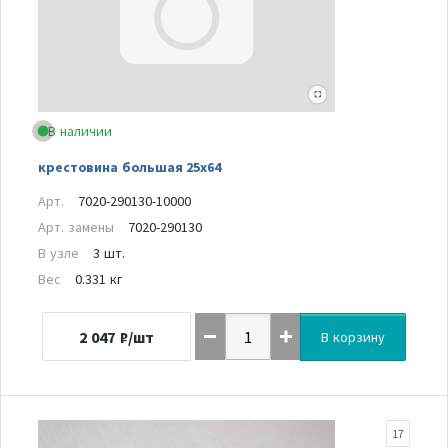
В наличии
крестовина большая 25х64
Арт.
7020-290130-10000
Арт. замены
7020-290130
В узле
3 шт.
Вес
0.331 кг
2 047
₽/шт
В корзину
17