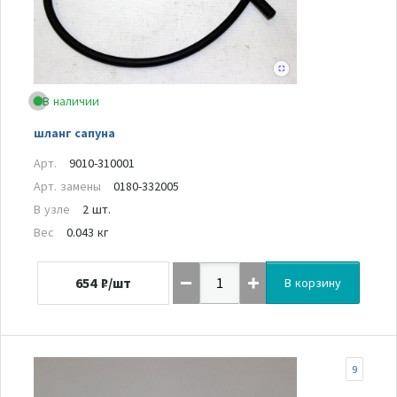
В наличии
шланг сапуна
Арт.
9010-310001
Арт. замены
0180-332005
В узле
2 шт.
Вес
0.043 кг
654
₽/шт
В корзину
9