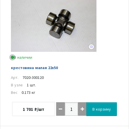
В наличии
крестовина малая 22х50
Арт.
7020-300120
В узле
1 шт.
Вес
0.173 кг
1 701
₽/шт
В корзину