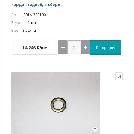
кардан задний, в сборе
Арт.
901A-300100
В узле
1 шт.
Вес
3.524 кг
14 246
₽/шт
В корзину
14