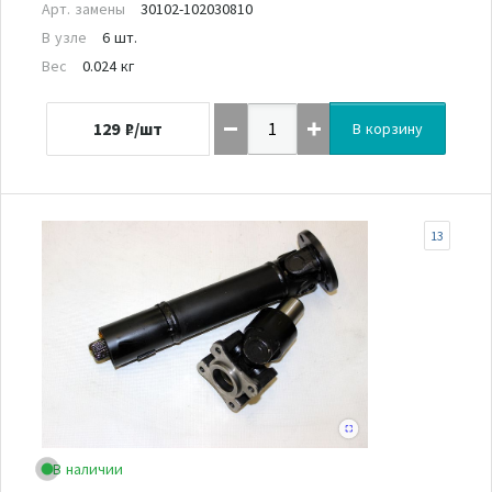
Арт. замены
30102-102030810
В узле
6 шт.
Вес
0.024 кг
129
₽/шт
В корзину
13
В наличии