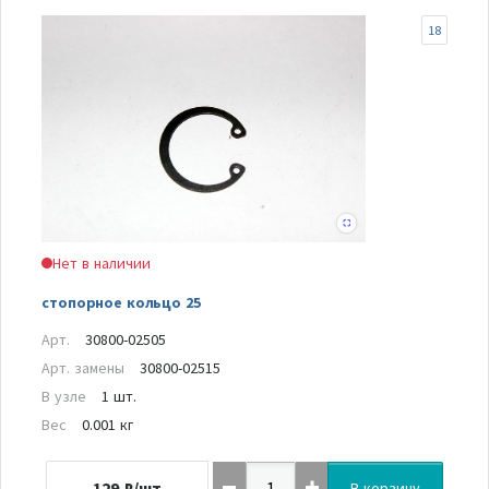
18
Нет в наличии
стопорное кольцо 25
Арт.
30800-02505
Арт. замены
30800-02515
В узле
1 шт.
Вес
0.001 кг
129
₽/шт
В корзину