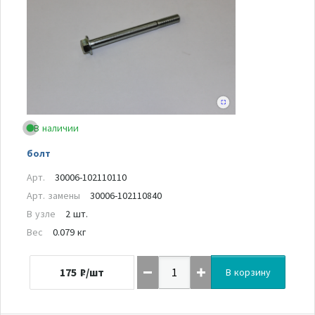
В наличии
болт
Арт.
30006-102110110
Арт. замены
30006-102110840
В узле
2 шт.
Вес
0.079 кг
175
₽/шт
В корзину