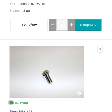
Арт.
30006-102025840
В узле
2 шт.
129
₽/шт
В корзину
5
В наличии
болт M8х1х22