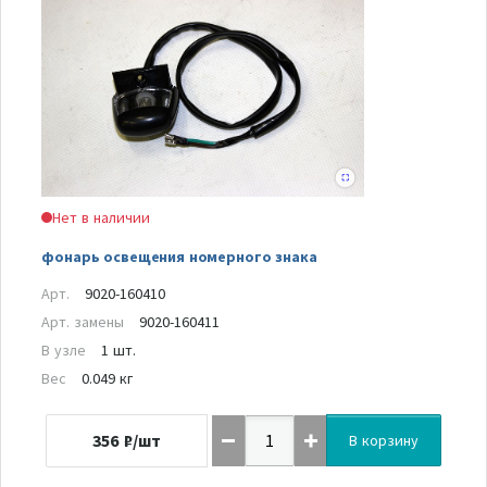
Нет в наличии
фонарь освещения номерного знака
Арт.
9020-160410
Арт. замены
9020-160411
В узле
1 шт.
Вес
0.049 кг
356
₽/шт
В корзину