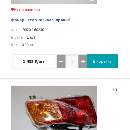
Нет в наличии
фонарь стоп-сигнала, правый
Арт.
9020-160230
В узле
1 шт.
Вес
0.33 кг
1 438
₽/шт
В корзину
6-1