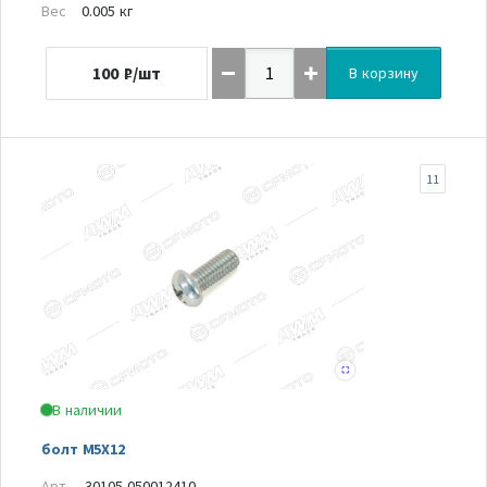
Вес
0.005 кг
100
₽/шт
В корзину
11
В наличии
болт M5X12
Арт.
30105-050012410