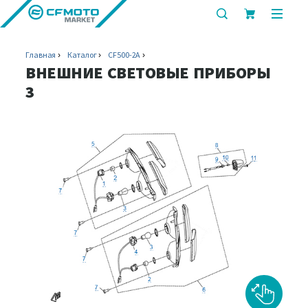
показать
показ
или
или
скрыть
скрыт
Главная
Каталог
CF500-2A
строку
мобил
ВНЕШНИЕ СВЕТОВЫЕ ПРИБОРЫ
поиска
меню
3