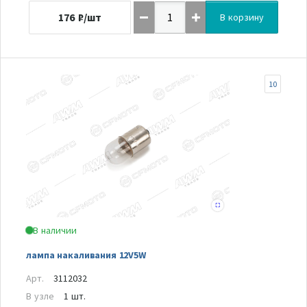
176
₽/шт
В корзину
10
В наличии
лампа накаливания 12V5W
Арт.
3112032
В узле
1 шт.