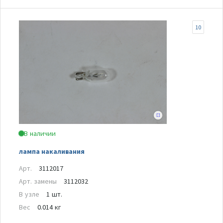
10
В наличии
лампа накаливания
Арт.
3112017
Арт. замены
3112032
В узле
1 шт.
Вес
0.014 кг