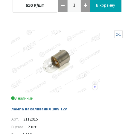
610
₽/шт
В корзину
2-1
В наличии
лампа накаливания 10W 12V
Арт.
3112015
В узле
2 шт.