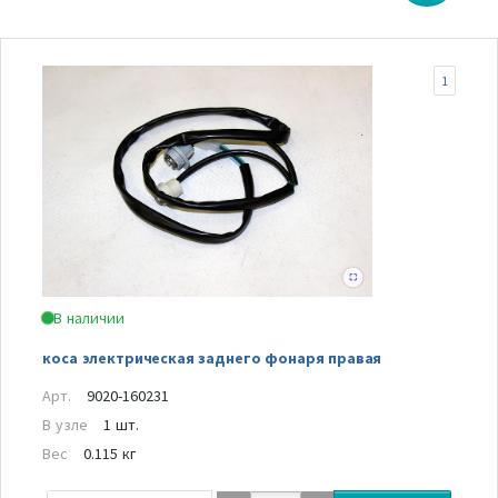
1
В наличии
коса электрическая заднего фонаря правая
Арт.
9020-160231
В узле
1 шт.
Вес
0.115 кг