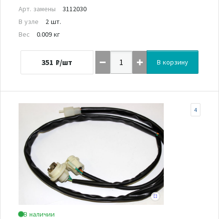
Арт. замены
3112030
В узле
2 шт.
Вес
0.009 кг
351
₽/шт
В корзину
4
В наличии