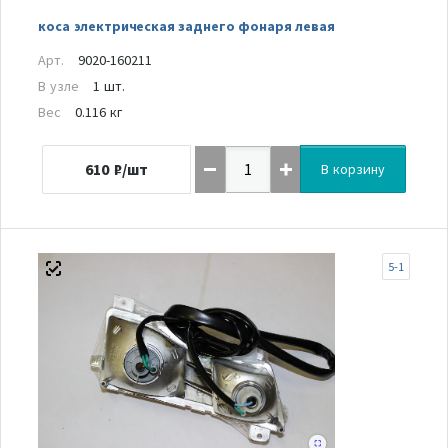
коса электрическая заднего фонаря левая
Арт.
9020-160211
В узле
1 шт.
Вес
0.116 кг
610
₽/шт
В корзину
5-1