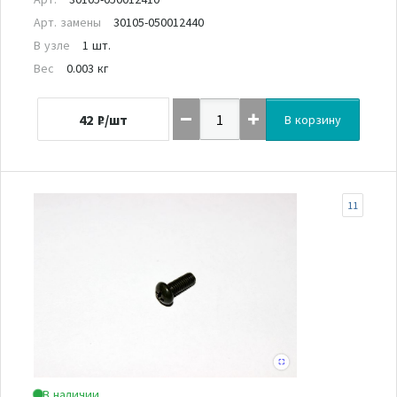
Арт. замены
30105-050012440
В узле
1 шт.
Вес
0.003 кг
42
₽/шт
В корзину
11
В наличии