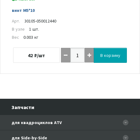
винт M5*10
Арт.
30105-050012440
В узле
1 шт.
Вес
0.003 кг
42
₽/шт
В корзину
Запчасти
для квадроциклов ATV
CFORCE 110 EFI
для Side-by-Side