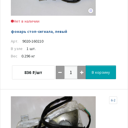
Нет в наличии
фонарь стоп-сигнала, левый
Арт.
9020-160210
В узле
1 шт.
Вес
0.296 кг
836
₽/шт
В корзину
6-2