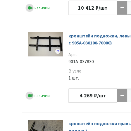
10 412
₽/шт
В наличии
кронштейн подножки, левы
с 905A-030100-70000)
Арт.
901A-037830
В узле
1 шт.
4 269
₽/шт
В наличии
кронштейн подножки правый
модель)