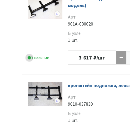
модель)
Арт.
901A-030020
В узле
1 шт.
3 617
₽/шт
В наличии
кронштейн подножки, левы
Арт.
9010-037830
В узле
1 шт.