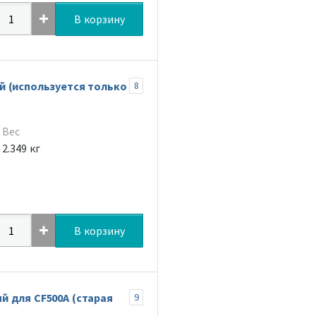
В корзину
й (используется только
8
Вес
2.349 кг
В корзину
 для CF500A (старая
9