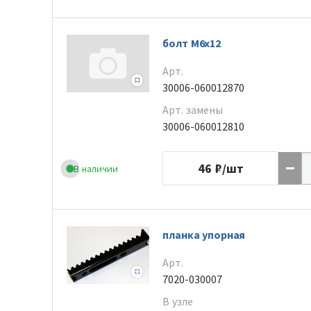
болт М6х12
Арт.
30006-060012870
Арт. замены
30006-060012810
46
₽/шт
В наличии
планка упорная
Арт.
7020-030007
В узле