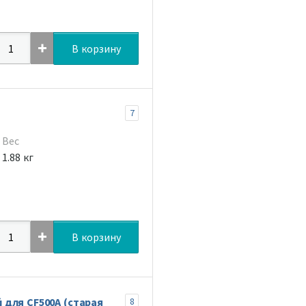
В корзину
7
Вес
1.88 кг
В корзину
для CF500A (старая
8