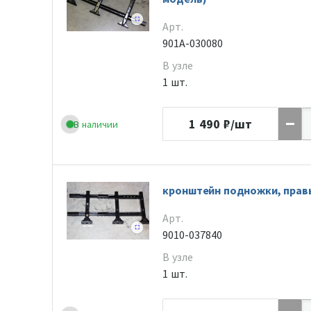
Арт.
901A-030080
В узле
1 шт.
1 490
₽/шт
В наличии
кронштейн подножки, прав
Арт.
9010-037840
В узле
1 шт.