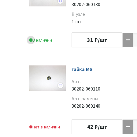
30202-060130
В узле
1 шт.
31
₽/шт
В наличии
гайка М6
Арт.
30202-060110
Арт. замены
30202-060140
42
₽/шт
Нет в наличии