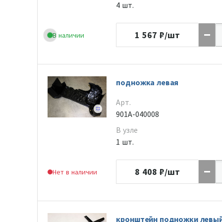
4 шт.
1 567
₽/шт
В наличии
подножка левая
Арт.
901A-040008
В узле
1 шт.
8 408
₽/шт
Нет в наличии
кронштейн подножки левый 