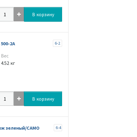
В корзину
500-2A
6-2
Вес
4.52 кг
В корзину
яж зеленый/CAMO
6-4