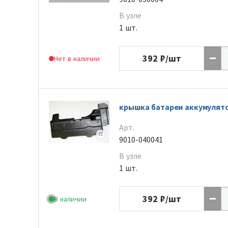
В узле
1 шт.
392
₽/шт
Нет в наличии
крышка батареи аккумулят
Арт.
9010-040041
В узле
1 шт.
392
₽/шт
В наличии