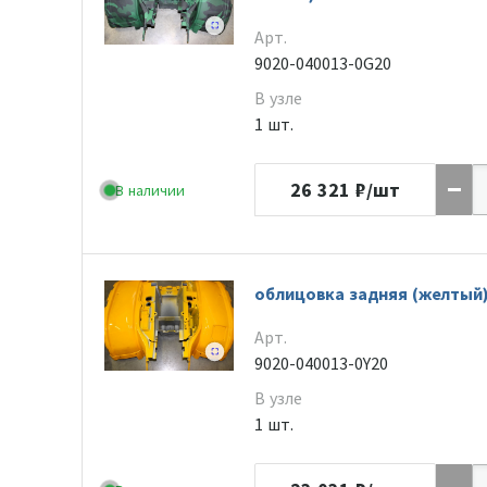
Арт.
9020-040013-0G20
В узле
1 шт.
26 321
₽/шт
В наличии
облицовка задняя (желтый)
Арт.
9020-040013-0Y20
В узле
1 шт.