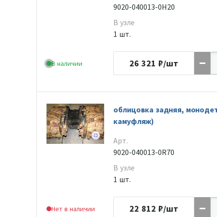
9020-040013-0H20
В узле
1 шт.
26 321
₽/шт
В наличии
облицовка задняя, моноде
камуфляж)
Арт.
9020-040013-0R70
В узле
1 шт.
22 812
₽/шт
Нет в наличии