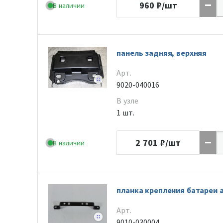
960
₽/шт
В наличии
панель задняя, верхняя
Арт.
9020-040016
В узле
1 шт.
2 701
₽/шт
В наличии
планка крепления батареи 
Арт.
9010-030004