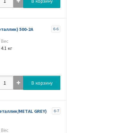
В корзину
таллик) 500-2A
6-6
Вес
4.1 кг
В корзину
еталлик/METAL GREY)
6-7
Вес