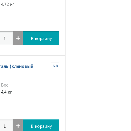
4.72 кг
В корзину
таль (кленовый
6-8
Вес
4.4 кг
В корзину