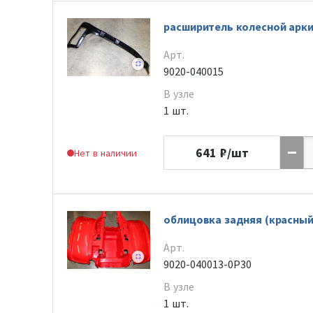
расширитель колесной арки
Арт.
9020-040015
В узле
1 шт.
641
₽/шт
Нет в наличии
облицовка задняя (красный)
Арт.
9020-040013-0P30
В узле
1 шт.