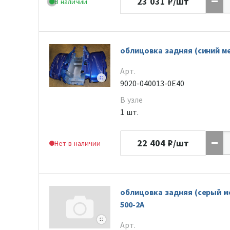
23 031
₽/шт
В наличии
облицовка задняя (синий ме
Арт.
9020-040013-0E40
В узле
1 шт.
22 404
₽/шт
Нет в наличии
облицовка задняя (серый м
500-2A
Арт.