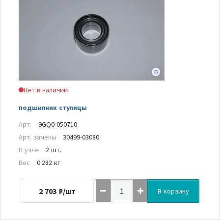
Нет в наличии
подшипник ступицы
Арт.
9GQ0-050710
Арт. замены
30499-03080
В узле
2 шт.
Вес
0.282 кг
2 703
₽/шт
В корзину