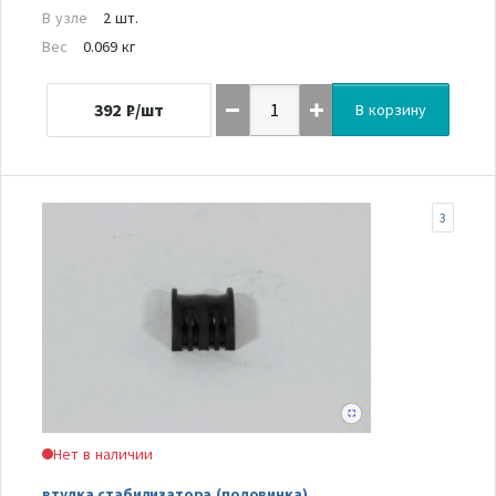
В узле
2 шт.
Вес
0.069 кг
392
₽/шт
В корзину
3
Нет в наличии
втулка стабилизатора (половинка)