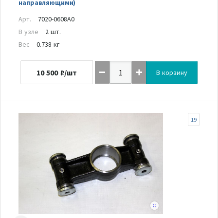
направляющими)
Арт.
7020-0608A0
В узле
2 шт.
Вес
0.738 кг
10 500
₽/шт
В корзину
19