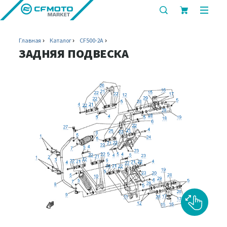
показать
показ
или
или
скрыть
скрыт
Главная
Каталог
CF500-2A
строку
мобил
ЗАДНЯЯ ПОДВЕСКА
поиска
меню