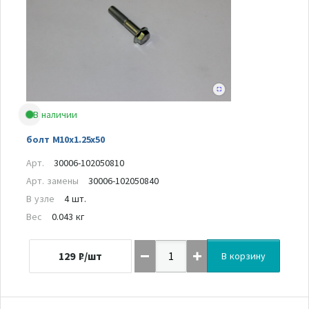
В наличии
болт M10x1.25x50
Арт.
30006-102050810
Арт. замены
30006-102050840
В узле
4 шт.
Вес
0.043 кг
129
₽/шт
В корзину