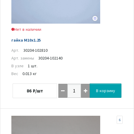
Нет в наличии
гайка M10x1.25
Арт.
30204-102810
Арт. замены
30204-102140
В узле
1 шт.
Вес
0.013 кг
86
₽/шт
В корзину
6