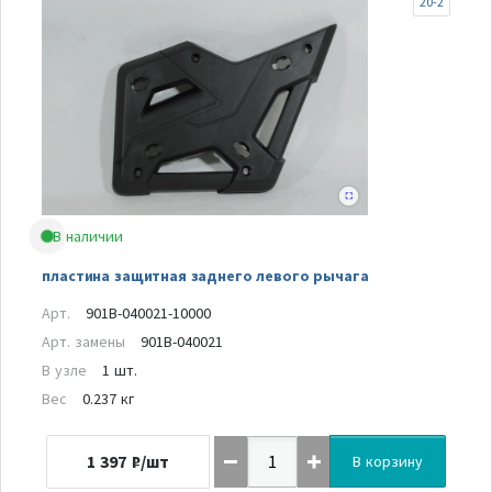
20-2
В наличии
пластина защитная заднего левого рычага
Арт.
901B-040021-10000
Арт. замены
901B-040021
В узле
1 шт.
Вес
0.237 кг
1 397
₽/шт
В корзину