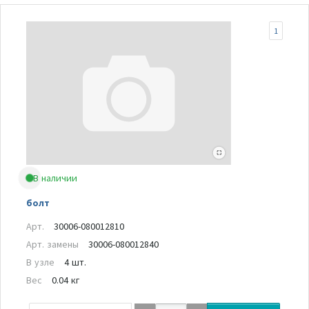
1
В наличии
болт
Арт.
30006-080012810
Арт. замены
30006-080012840
В узле
4 шт.
Вес
0.04 кг