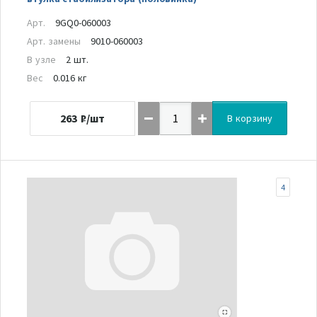
Арт.
9GQ0-060003
Арт. замены
9010-060003
В узле
2 шт.
Вес
0.016 кг
263
₽/шт
В корзину
4