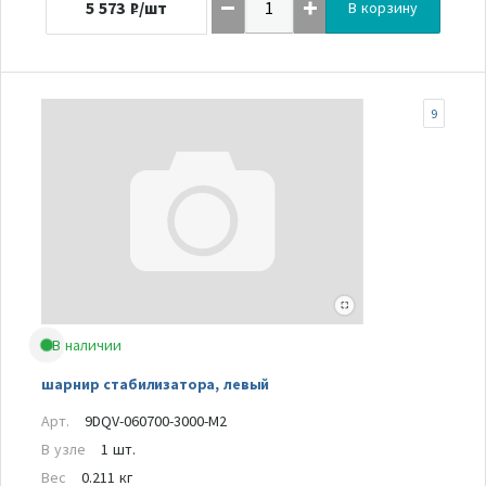
5 573
₽/шт
В корзину
9
В наличии
шарнир стабилизатора, левый
Арт.
9DQV-060700-3000-M2
В узле
1 шт.
Вес
0.211 кг