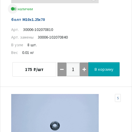
В наличии
болт M10x1.25x70
Арт.
30006-102070810
Арт. замены
30006-102070840
В узле
8 шт.
Вес
0.01 кг
175
₽/шт
В корзину
5