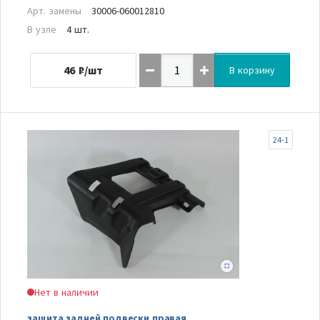
Арт. замены
30006-060012810
В узле
4 шт.
46
₽/шт
В корзину
24-1
Нет в наличии
защита задней подвески правая