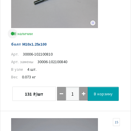
В наличии
болт M10x1.25x100
Арт.
30006-102100810
Арт. замены
30006-102100840
В узле
4 шт.
Вес
0.073 кг
131
₽/шт
В корзину
15