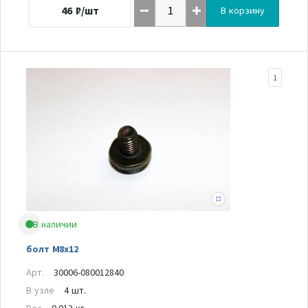
46
₽/шт
В корзину
1
В наличии
болт M8x12
Арт.
30006-080012840
В узле
4 шт.
Вес
0.013 кг