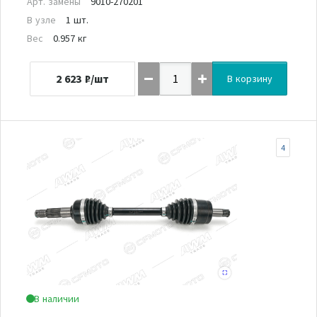
Арт. замены
9010-270201
В узле
1 шт.
Вес
0.957 кг
2 623
₽/шт
В корзину
4
В наличии