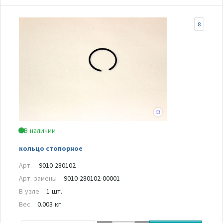
8
В наличии
кольцо стопорное
Арт.
9010-280102
Арт. замены
9010-280102-00001
В узле
1 шт.
Вес
0.003 кг