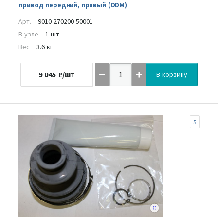
привод передний, правый (ODM)
Арт.
9010-270200-50001
В узле
1 шт.
Вес
3.6 кг
9 045
₽/шт
В корзину
5