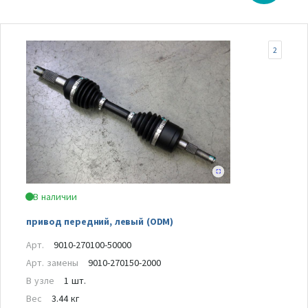
2
В наличии
привод передний, левый (ODM)
Арт.
9010-270100-50000
Арт. замены
9010-270150-2000
В узле
1 шт.
Вес
3.44 кг