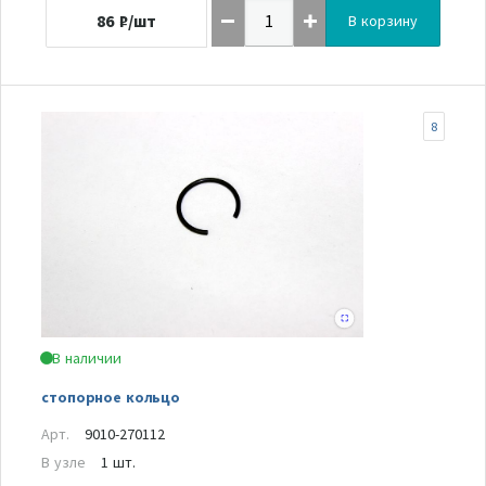
86
₽/шт
В корзину
8
В наличии
стопорное кольцо
Арт.
9010-270112
В узле
1 шт.