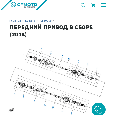
показать
показ
или
или
скрыть
скрыт
Главная
Каталог
CF500-2A
строку
мобил
ПЕРЕДНИЙ ПРИВОД В СБОРЕ
поиска
меню
(2014)