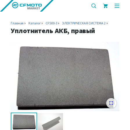
показать
показ
или
или
скрыть
скрыт
Главная
Каталог
CF500-3
ЭЛЕКТРИЧЕСКАЯ СИСТЕМА 2
строку
мобил
Уплотнитель АКБ, правый
поиска
меню