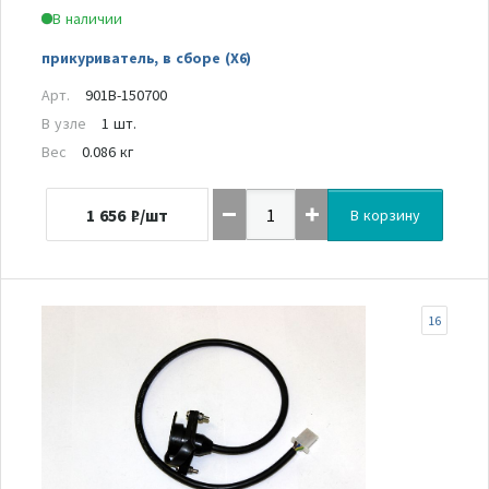
В наличии
прикуриватель, в сборе (X6)
Арт.
901B-150700
В узле
1 шт.
Вес
0.086 кг
1 656
₽/шт
В корзину
16