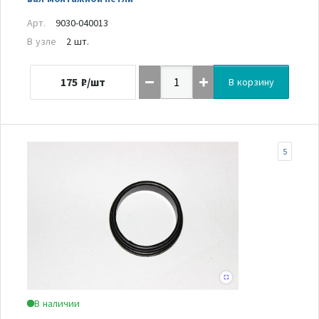
Арт.
9030-040013
В узле
2 шт.
175
₽/шт
В корзину
5
В наличии