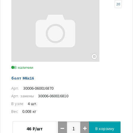
20
В наличии
болт M6x16
Арт.
30006-060016870
Арт. замены
30006-060016810
В узле
4 шт.
Вес
0.008 кг
46
₽/шт
В корзину