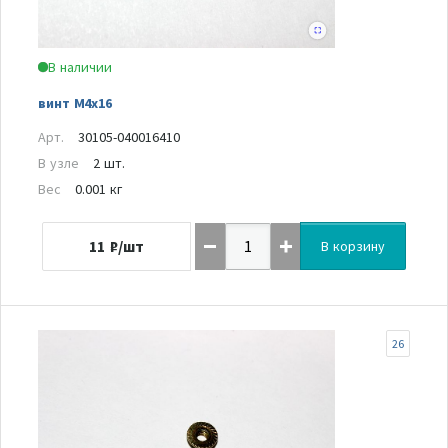
В наличии
винт M4x16
Арт.
30105-040016410
В узле
2 шт.
Вес
0.001 кг
11
₽/шт
В корзину
26