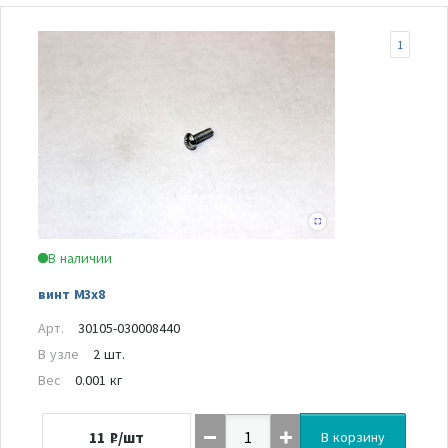
1
В наличии
винт M3x8
Арт.
30105-030008440
В узле
2 шт.
Вес
0.001 кг
11
₽/шт
В корзину