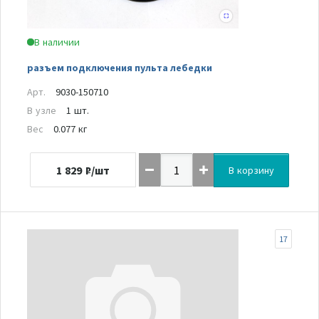
В наличии
разъем подключения пульта лебедки
Арт.
9030-150710
В узле
1 шт.
Вес
0.077 кг
1 829
₽/шт
В корзину
17