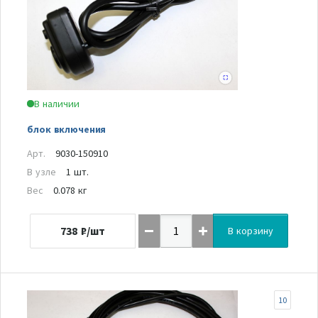
В наличии
блок включения
Арт.
9030-150910
В узле
1 шт.
Вес
0.078 кг
738
₽/шт
В корзину
10