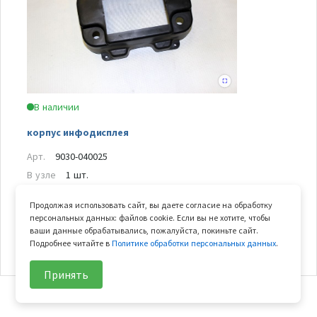
В наличии
корпус инфодисплея
Арт.
9030-040025
В узле
1 шт.
Вес
0.177 кг
Продолжая использовать сайт, вы даете согласие на обработку
персональных данных: файлов cookie. Если вы не хотите, чтобы
ваши данные обрабатывались, пожалуйста, покиньте сайт.
320
₽/шт
В корзину
Подробнее читайте в
Политике обработки персональных данных
.
Принять