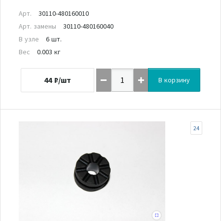
Арт.
30110-480160010
Арт. замены
30110-480160040
В узле
6 шт.
Вес
0.003 кг
44
₽/шт
В корзину
24