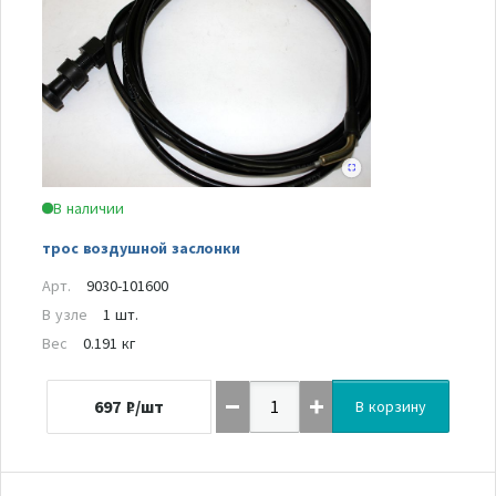
В наличии
трос воздушной заслонки
Арт.
9030-101600
В узле
1 шт.
Вес
0.191 кг
697
₽/шт
В корзину