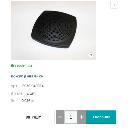
11
В наличии
кожух динамика
Арт.
9030-040034
В узле
2 шт.
Вес
0.036 кг
88
₽/шт
В корзину