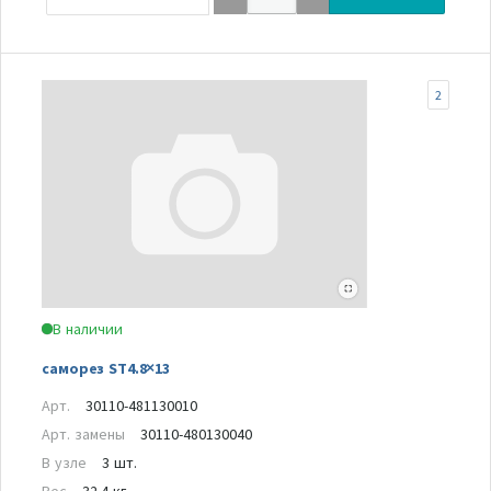
2
В наличии
саморез ST4.8×13
Арт.
30110-481130010
Арт. замены
30110-480130040
В узле
3 шт.
Вес
32.4 кг