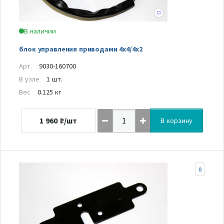
В наличии
блок управления приводами 4x4/4x2
Арт.
9030-160700
В узле
1 шт.
Вес
0.125 кг
1 960
₽/шт
В корзину
8