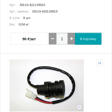
Арт.
30110-421130010
Арт. замены
30110-420130010
В узле
8 шт.
Вес
0.04 кг
90
₽/шт
В корзину
15