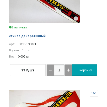
В наличии
стикер декоративный
Арт.
9030-190021
В узле
1 шт.
Вес
0.006 кг
77
₽/шт
В корзину
17-1