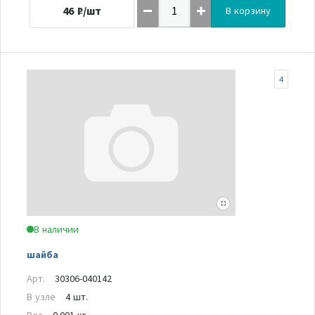
46
₽/шт
В корзину
4
В наличии
шайба
Арт.
30306-040142
В узле
4 шт.
Вес
0.001 кг