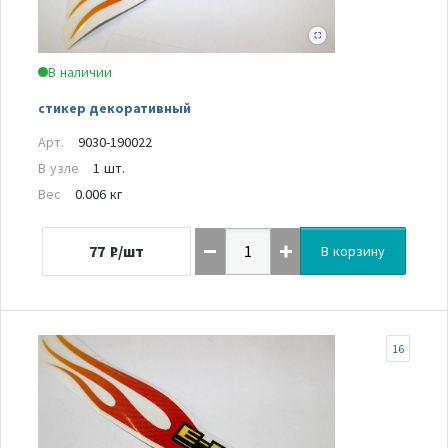
В наличии
стикер декоративный
Арт.
9030-190022
В узле
1 шт.
Вес
0.006 кг
77
₽/шт
В корзину
16