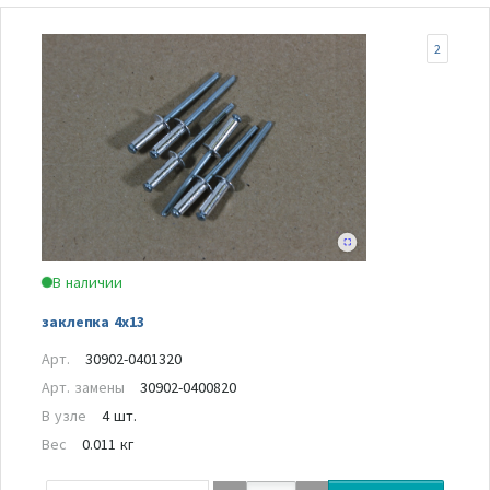
2
В наличии
заклепка 4х13
Арт.
30902-0401320
Арт. замены
30902-0400820
В узле
4 шт.
Вес
0.011 кг