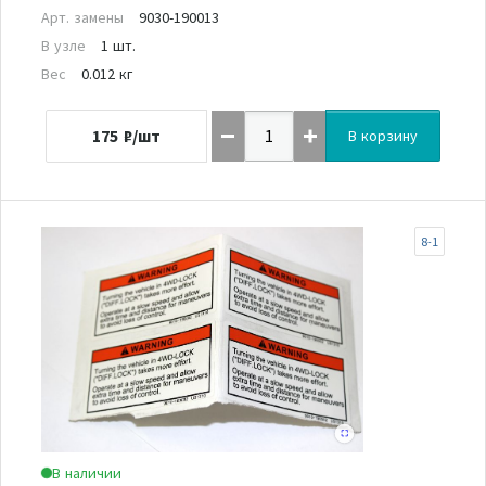
Арт. замены
9030-190013
В узле
1 шт.
Вес
0.012 кг
175
₽/шт
В корзину
8-1
В наличии