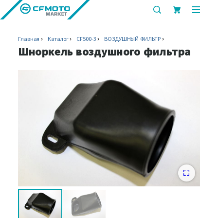
показать
показ
или
или
скрыть
скрыт
Главная
Каталог
CF500-3
ВОЗДУШНЫЙ ФИЛЬТР
строку
мобил
Шноркель воздушного фильтра
поиска
меню