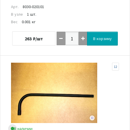
Арт.
8030-020101
В узле
1 шт.
Вес
0.001 кг
263
₽/шт
В корзину
12
В наличии