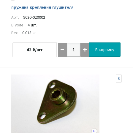
пружина крепления глушителя
Арт.
9030-020002
В узле
4 шт.
Вес
0.013 кг
42
₽/шт
В корзину
5