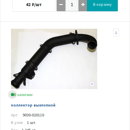
42
₽/шт
В корзину
2
В наличии
коллектор выхлопной
Арт.
9030-020110
В узле
1 шт.
Вес
1.245 кг