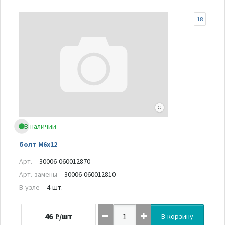
18
В наличии
болт М6х12
Арт.
30006-060012870
Арт. замены
30006-060012810
В узле
4 шт.
46
₽/шт
В корзину