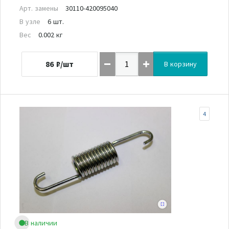
Арт. замены
30110-420095040
В узле
6 шт.
Вес
0.002 кг
86
₽/шт
В корзину
4
В наличии