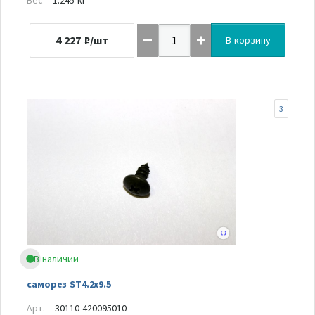
4 227
₽/шт
В корзину
3
В наличии
саморез ST4.2x9.5
Арт.
30110-420095010