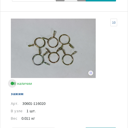
10
В наличии
зажим
Арт.
30601-116020
В узле
1 шт.
Вес
0.011 кг