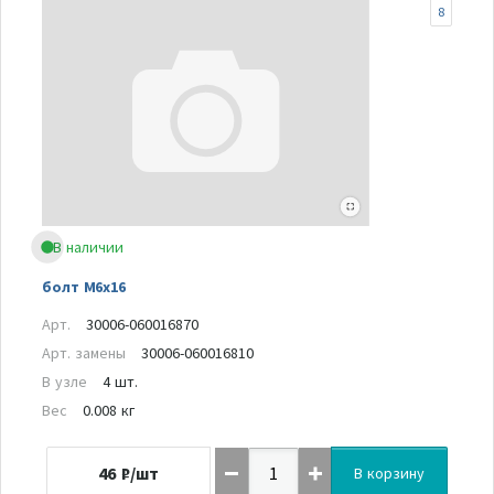
8
В наличии
болт M6x16
Арт.
30006-060016870
Арт. замены
30006-060016810
В узле
4 шт.
Вес
0.008 кг
46
₽/шт
В корзину