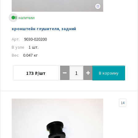
В наличии
кронштейн глушителя, задний
Арт.
9030-020200
В узле
1 шт.
Вес
0.047 кг
173
₽/шт
В корзину
14