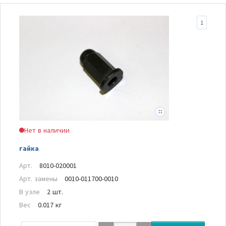
1
Нет в наличии
гайка
Арт.
8010-020001
Арт. замены
0010-011700-0010
В узле
2 шт.
Вес
0.017 кг