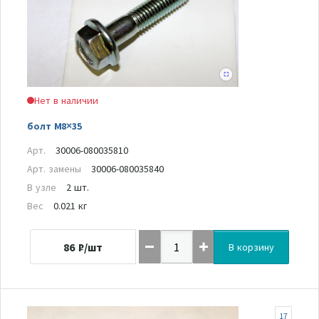
Нет в наличии
болт M8×35
Арт.
30006-080035810
Арт. замены
30006-080035840
В узле
2 шт.
Вес
0.021 кг
86
₽/шт
В корзину
17