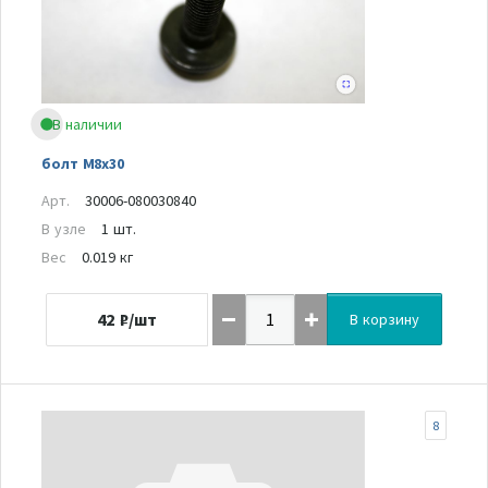
В наличии
болт M8x30
Арт.
30006-080030840
В узле
1 шт.
Вес
0.019 кг
42
₽/шт
В корзину
8