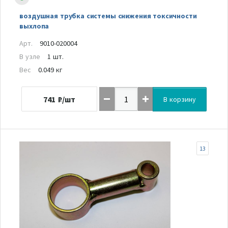
воздушная трубка системы снижения токсичности
выхлопа
Арт.
9010-020004
В узле
1 шт.
Вес
0.049 кг
741
₽/шт
В корзину
13