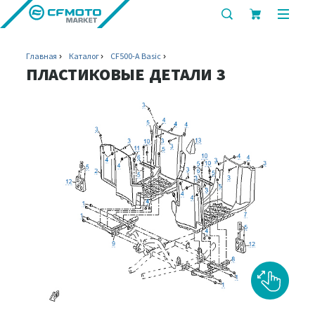
показать
показ
или
или
скрыть
скрыт
Главная
Каталог
CF500-A Basic
строку
мобил
ПЛАСТИКОВЫЕ ДЕТАЛИ 3
поиска
меню