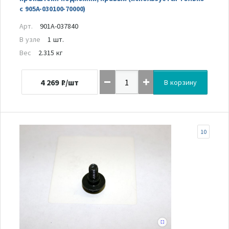
с 905A-030100-70000)
Арт.
901A-037840
В узле
1 шт.
Вес
2.315 кг
4 269
₽/шт
В корзину
10