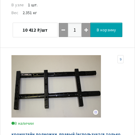
В узле
1 шт.
Вес
2.351 кг
10 412
₽/шт
В корзину
9
В наличии
кронштейн подножки, правый (используется только