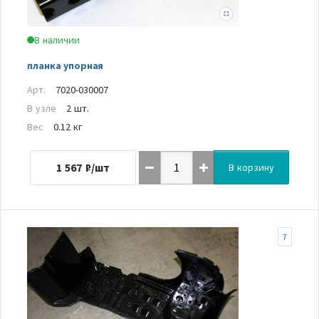
В наличии
планка упорная
Арт.
7020-030007
В узле
2 шт.
Вес
0.12 кг
1 567
₽/шт
В корзину
7