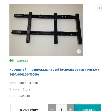
8
В наличии
кронштейн подножки, левый (используется только с
905A-030100-70000)
Арт.
901A-037830
В узле
1 шт.
Вес
2.349 кг
4 269
₽/шт
В корзину