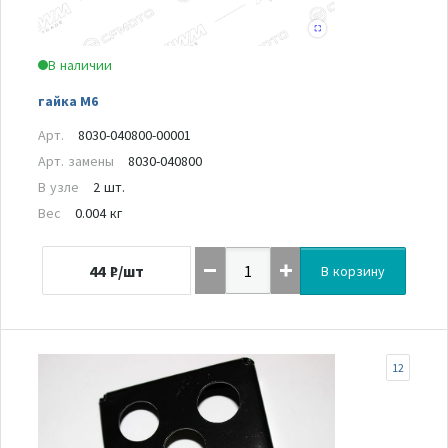
В наличии
гайка М6
Арт.
8030-040800-00001
Арт. замены
8030-040800
В узле
2 шт.
Вес
0.004 кг
44
₽/шт
В корзину
12