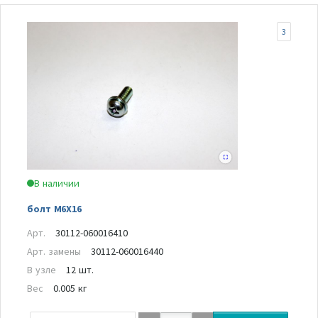
3
В наличии
болт M6X16
Арт.
30112-060016410
Арт. замены
30112-060016440
В узле
12 шт.
Вес
0.005 кг