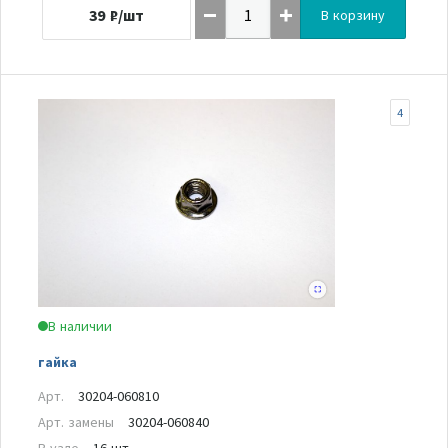
39
₽/шт
В корзину
4
В наличии
гайка
Арт.
30204-060810
Арт. замены
30204-060840
В узле
16 шт.