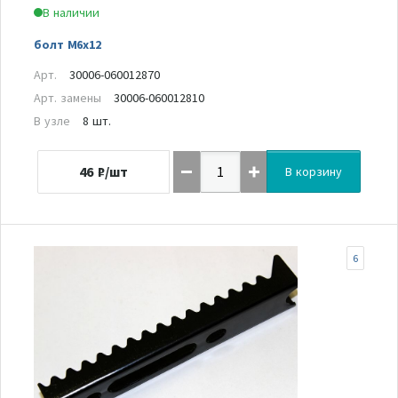
В наличии
болт М6х12
Арт.
30006-060012870
Арт. замены
30006-060012810
В узле
8 шт.
46
₽/шт
В корзину
6