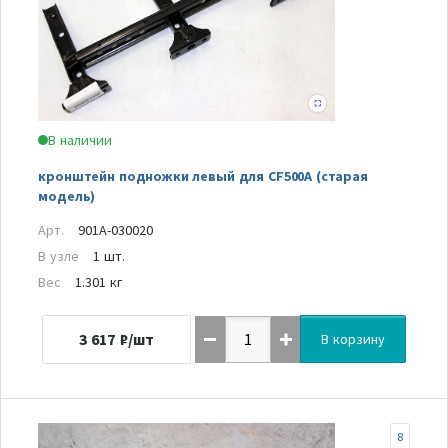
В наличии
кронштейн подножки левый для CF500A (старая
модель)
Арт.
901A-030020
В узле
1 шт.
Вес
1.301 кг
3 617
₽/шт
В корзину
8