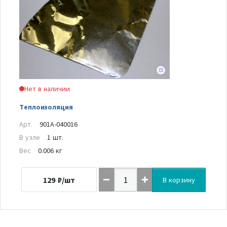
Нет в наличии
Теплоизоляция
Арт.
901A-040016
В узле
1 шт.
Вес
0.006 кг
129
₽/шт
В корзину